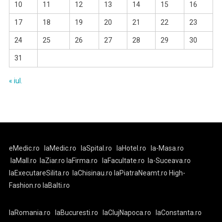
10
11
12
13
14
15
16
17
18
19
20
21
22
23
24
25
26
27
28
29
30
31
« iul.
eMedic.ro
laMedic.ro
laSpital.ro
laHotel.ro
la-Masa.ro
laMall.ro
laZiar.ro
laFirma.ro
laFacultate.ro
la-Suceava.ro
laExecutareSilita.ro
laChisinau.ro
laPiatraNeamt.ro
High-
Fashion.ro
laBalti.ro
laRomania.ro
laBucuresti.ro
laClujNapoca.ro
laConstanta.ro