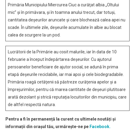
Curăţenia
Primăria Municipiului Miercurea Ciuc a curăţat albia „Oltului
Apelor!
mic” şi în primăvara, şi în toamna anului trecut, dar totuşi,
cantitatea deşeurilor aruncate şi care blochează calea apei nu
scade. În ultimele zile, deşeurile acumulate în albie au blocat
calea de scurgere la un pod.
Lucrătorii de la Primărie au cosit malurile, iar în data de 10
februarie a început îndepărtarea deşeurilor. Cu ajutorul
persoanelor beneficiare de ajutor social, se adună în prima
etapă deşeurile reciclabile, iar mai apoi şi cele biodegradabile.
Primăria roagă cetăţenii să păstreze curăţenia apelor şi a
împrejurimilor, pentru că marea cantitate de deşeuri plutitoare
arată dezolant şi strică reputaţia locuitorilor din municipiu, care
de altfel respectă natura.
Pentru a fi în permanență la curent cu ultimele noutăți și
informații din orașul tău, urmărește-ne pe
Facebook.