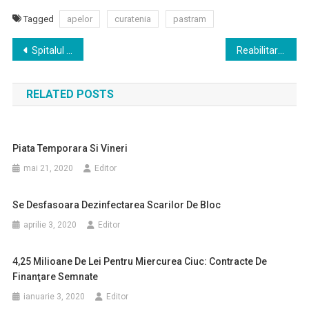
Tagged
apelor
curatenia
pastram
Navigare
Spitalul Judeţean de Urgenţă din Miercurea Ciuc a fost acreditat pentru a fi centru de rezidenţiat
Reabilitari pe strazi periferice
în
RELATED POSTS
articole
Piata Temporara Si Vineri
mai 21, 2020
Editor
Se Desfasoara Dezinfectarea Scarilor De Bloc
aprilie 3, 2020
Editor
4,25 Milioane De Lei Pentru Miercurea Ciuc: Contracte De
Finanţare Semnate
ianuarie 3, 2020
Editor