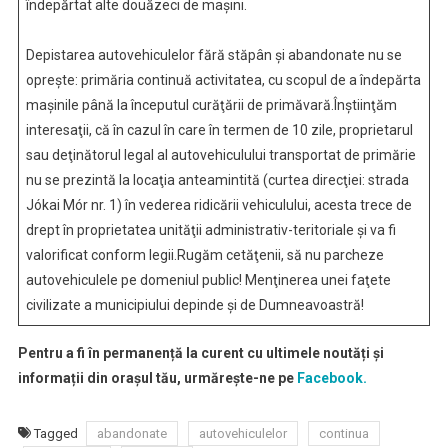
îndepărtat alte douăzeci de maşini.
Depistarea autovehiculelor fără stăpân şi abandonate nu se
opreşte: primăria continuă activitatea, cu scopul de a îndepărta
maşinile până la începutul curăţării de primăvară.Înştiinţăm
interesaţii, că în cazul în care în termen de 10 zile, proprietarul
sau deţinătorul legal al autovehiculului transportat de primărie
nu se prezintă la locaţia anteamintită (curtea direcţiei: strada
Jókai Mór nr. 1) în vederea ridicării vehiculului, acesta trece de
drept în proprietatea unităţii administrativ-teritoriale şi va fi
valorificat conform legii.Rugăm cetăţenii, să nu parcheze
autovehiculele pe domeniul public! Menţinerea unei faţete
civilizate a municipiului depinde şi de Dumneavoastră!
Pentru a fi în permanență la curent cu ultimele noutăți și
informații din orașul tău, urmărește-ne pe
Facebook.
Tagged
abandonate
autovehiculelor
continua