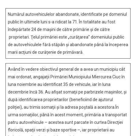
Autovehiculelor
Fara
Numărul autovehiculelor abandonate, identificate pe domeniul
Stapan
public în ultimele luni s-a ridicat la 71. În totalitate au fost
Si
îndepărtate 24 de maşini de către primărie şi de către
Abandonate
proprietari. Ţelul primăriei este „curăţarea” domeniului public
Continua
de autovehiculele fără stăpân şi abandonate până la începerea
marii acţiuni de curăţenie de primăvară.
Având în vedere obiectivul general de a avea un municipiu cât
mai ordonat, angajaţii Primăriei Municipiului Miercurea Ciuc în
luna noiembrie au identificat 35 de vehicule, iar în luna
decembrie încă 36. Au afişat somaţii pe parbrizele maşinilor, şi
după identificarea proprietarilor (beneficiind de ajutorul
poliţiei), au trimis somaţii şi la adresa poştală a acestora.În
urma somaţiilor, până în acest moment, primăria a transportat
patru autovehicule – acestea sunt parcate în curtea Direcţiei
floricolă, spaţii verzi şi baze sportive –, iar proprietarii au