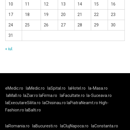
10
11
12
13
14
15
16
17
18
19
20
21
22
23
24
25
26
27
28
29
30
31
« iul.
eMedic.ro
laMedic.ro
laSpital.ro
laHotel.ro
la-Masa.ro
laMall.ro
laZiar.ro
laFirma.ro
laFacultate.ro
la-Suceava.ro
laExecutareSilita.ro
laChisinau.ro
laPiatraNeamt.ro
High-
Fashion.ro
laBalti.ro
laRomania.ro
laBucuresti.ro
laClujNapoca.ro
laConstanta.ro