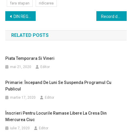
fara stapan
ridicarea
Navigare
DIN REGISTRUL STĂRII CIVILE – ANUL 2019
Record de infecţii nosocomiale raportate la Spitalul Judeţean de Urgenţă din Miercurea Ciuc
în
RELATED POSTS
articole
Piata Temporara Si Vineri
mai 21, 2020
Editor
Primarie: Începand De Luni Se Suspenda Programul Cu
Publicul
martie 17, 2020
Editor
Înscrieri Pentru Locurile Ramase Libere La Cresa Din
Miercurea Ciuc
iulie 7, 2020
Editor