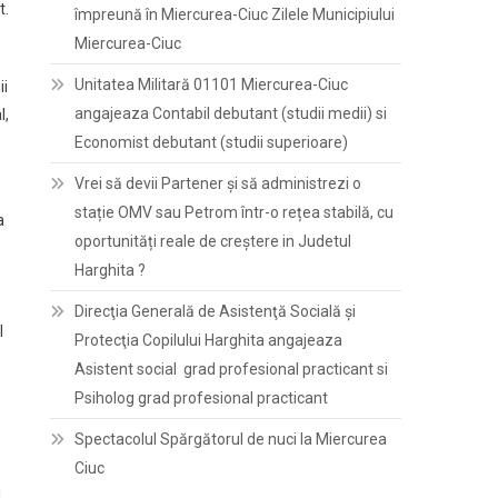
t.
împreună în Miercurea-Ciuc Zilele Municipiului
Miercurea-Ciuc
Unitatea Militară 01101 Miercurea-Ciuc
ii
angajeaza Contabil debutant (studii medii) si
l,
Economist debutant (studii superioare)
Vrei să devii Partener și să administrezi o
stație OMV sau Petrom într-o rețea stabilă, cu
a
oportunități reale de creștere in Judetul
Harghita ?
Direcţia Generală de Asistenţă Socială şi
l
Protecţia Copilului Harghita angajeaza
Asistent social grad profesional practicant si
Psiholog grad profesional practicant
Spectacolul Spărgătorul de nuci la Miercurea
Ciuc
i