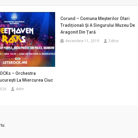
Corund – Comuna Meșterilor Olari
Tradiționali Și A Singurului Muzeu De
Aragonit Din Țară
decembrie 11, 2019
Editor
OCKs – Orchestra
ucurești La Miercurea Ciuc
2026
Adm
iu.