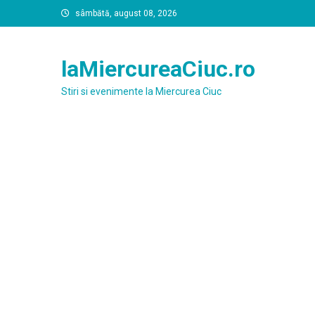
Skip
sâmbătă, august 08, 2026
to
content
laMiercureaCiuc.ro
Stiri si evenimente la Miercurea Ciuc