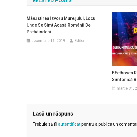
RELATED POSTS
articole
Mânăstirea Izvoru Mureșului, Locul
Unde Se Simt Acasă Românii De
Pretutindeni
decembrie 11, 2019
Editor
BEethoven R
Simfonică B
martie 31, 
Lasă un răspuns
Trebuie să fii
autentificat
pentru a publica un comentar