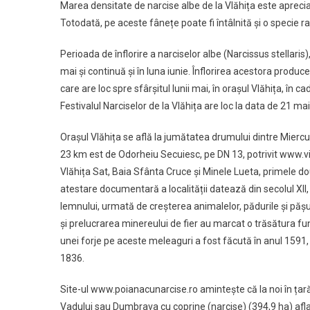
Marea densitate de narcise albe de la Vlăhița este apreciat
Totodată, pe aceste fânețe poate fi întâlnită și o specie
Perioada de înflorire a narciselor albe (Narcissus stellaris
mai și continuă și în luna iunie. Înflorirea acestora produce
care are loc spre sfârșitul lunii mai, în orașul Vlăhița, în c
Festivalul Narciselor de la Vlăhița are loc la data de 21 mai
Orașul Vlăhița se află la jumătatea drumului dintre Miercur
23 km est de Odorheiu Secuiesc, pe DN 13, potrivit www.visitv
Vlăhița Sat, Baia Sfânta Cruce și Minele Lueta, primele două
atestare documentară a localității datează din secolul XII, 
lemnului, urmată de creșterea animalelor, pădurile și păș
și prelucrarea minereului de fier au marcat o trăsătura 
unei forje pe aceste meleaguri a fost făcută în anul 1591, 
1836.
Site-ul www.poianacunarcise.ro amintește că la noi în țar
Vadului sau Dumbrava cu coprine (narcise) (394,9 ha) afla