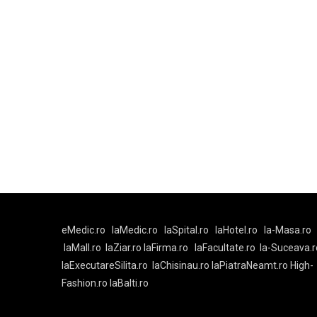
eMedic.ro
laMedic.ro
laSpital.ro
laHotel.ro
la-Masa.ro
laMall.ro
laZiar.ro
laFirma.ro
laFacultate.ro
la-Suceava.r
laExecutareSilita.ro
laChisinau.ro
laPiatraNeamt.ro
High-
Fashion.ro
laBalti.ro