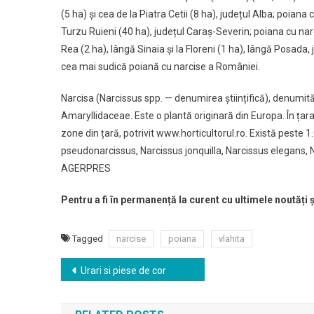
(5 ha) și cea de la Piatra Cetii (8 ha), județul Alba; poian
Turzu Ruieni (40 ha), județul Caraș-Severin; poiana cu narc
Rea (2 ha), lângă Sinaia și la Floreni (1 ha), lângă Posada,
cea mai sudică poiană cu narcise a României.
Narcisa (Narcissus spp. — denumirea științifică), denumită
Amaryllidaceae. Este o plantă originară din Europa. În țar
zone din țară, potrivit www.horticultorul.ro. Există peste 1
pseudonarcissus, Narcissus jonquilla, Narcissus elegans, 
AGERPRES
Pentru a fi în permanență la curent cu ultimele noutăți 
Tagged
narcise
poiana
vlahita
Navigare
Urari si piese de cor
în