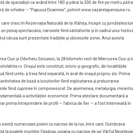
ă de specialiști ca având între 180 și până la 200 de fire pe metru pătra
 rară de orhidee — ”Papucul Doamnei”, potrivit www.cazarelapensiune.ro.
), care cresc în Rezervația Naturală de la Vlăhița, începe cu jumătatea lun
 un peisaj spectaculos, narcisele fiind sărbătorite și în cadrul unui festiva
adrul căruia sunt prezentate tradițiile și obiceiurile zonei. Anul acesta
.
ea Ciuc și Odorheiu Secuiesc, la 28 kilometri vest de Miercurea Ciuc și l
lahita.ro. Orașul este constituit, istoric și geografic, din localitățile:
 fiind unite, a treia fiind separată, în aval de orașul propriu-zis. Prima
activitatea de bază a locuitorilor fiind exploatarea și prelucrarea
unile fiind cuprinse în composesorat. De asemenea, metalurgia, mineritu
fundamentală a activităților economice. Prima atestare documentară a
iar prima întreprindere de profil — fabrica de fier — a fost întemeiată în
ă există numeroase poieni cu narcise de la noi, între care: Dumbrava
tă la poalele munților Făgăraș; poiana cu narcise de pe Vârful Negrilese