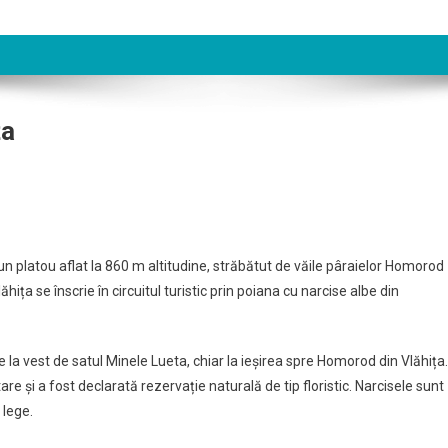
ța
ana
 un platou aflat la 860 m altitudine, străbătut de văile pâraielor Homorod
cise
ăhița se înscrie în circuitul turistic prin poiana cu narcise albe din
ița
 la vest de satul Minele Lueta, chiar la ieșirea spre Homorod din Vlăhița.
e și a fost declarată rezervație naturală de tip floristic. Narcisele sunt
 lege.