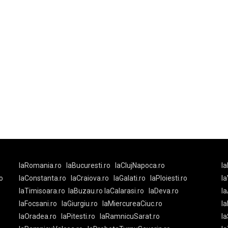
laRomania.ro
laBucuresti.ro
laClujNapoca.ro
la
o
laConstanta.ro
laCraiova.ro
laGalati.ro
laPloiesti.ro
l
laTimisoara.ro
laBuzau.ro
laCalarasi.ro
laDeva.ro
la
laFocsani.ro
laGiurgiu.ro
laMiercureaCiuc.ro
la
laOradea.ro
laPitesti.ro
laRamnicuSarat.ro
la