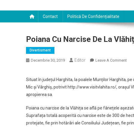
Contact
Politică De Confidențialitate
Poiana Cu Narcise De La Vlăhi
Divertisment
Editor
On
Decembrie 30, 2019
Leave A Comment
Poi
Cu
Situat în județul Harghita, la poalele Munților Harghita, pe
Nar
Mic și Vârghiș, potrivit http://www.visitvlahita.ro/, orașul Vl
De
apropierea sa.
La
Vlăh
Poiana cu narcise de la Vlăhița se află pe fânețele așezate
Suprafața totală acoperită cu narcise este de 300 de hectar
protejate, fie prin hotărâri ale Consiliului Județean, fie prin