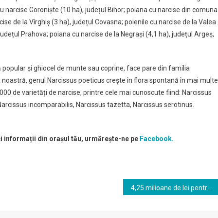
a cu narcise Goroniște (10 ha), județul Bihor; poiana cu narcise din comuna
ise de la Vîrghiș (3 ha), județul Covasna; poienile cu narcise de la Valea
 județul Prahova; poiana cu narcise de la Negrași (4,1 ha), județul Argeș,
 popular și ghiocel de munte sau coprine, face pare din familia
a noastră, genul Narcissus poeticus crește în flora spontană în mai multe
.000 de varietăți de narcise, printre cele mai cunoscute fiind: Narcissus
Narcissus incomparabilis, Narcissus tazetta, Narcissus serotinus.
și informații din orașul tău, urmărește-ne pe
Facebook.
4,25 milioane de lei pentru Miercurea Ciuc: contracte de finanţare semnate