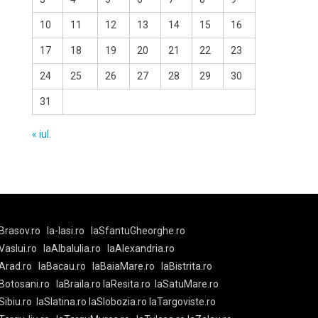
10
11
12
13
14
15
16
17
18
19
20
21
22
23
24
25
26
27
28
29
30
31
« iul.
Brasov.ro
la-Iasi.ro
laSfantuGheorghe.ro
aVaslui.ro
laAlbaIulia.ro
laAlexandria.ro
Arad.ro
laBacau.ro
laBaiaMare.ro
laBistrita.ro
Botosani.ro
laBraila.ro
laResita.ro
laSatuMare.ro
Sibiu.ro
laSlatina.ro
laSlobozia.ro
laTargoviste.ro