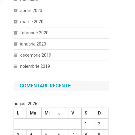
aprilie 2020
martie 2020
februarie 2020
ianuarie 2020
decembrie 2019
noiembrie 2019
COMENTARII RECENTE
august 2026
L
Ma
Mi
J
V
S
D
1
2
3
4
5
6
7
8
9