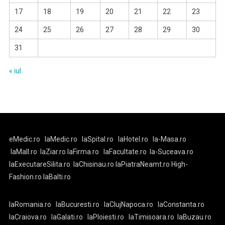
17
18
19
20
21
22
23
24
25
26
27
28
29
30
31
« iul.
eMedic.ro
laMedic.ro
laSpital.ro
laHotel.ro
la-Masa.ro
laMall.ro
laZiar.ro
laFirma.ro
laFacultate.ro
la-Suceava.ro
laExecutareSilita.ro
laChisinau.ro
laPiatraNeamt.ro
High-
Fashion.ro
laBalti.ro
laRomania.ro
laBucuresti.ro
laClujNapoca.ro
laConstanta.ro
laCraiova.ro
laGalati.ro
laPloiesti.ro
laTimisoara.ro
laBuzau.ro