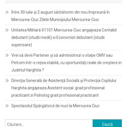
Între 30 iulie și 2 august sărbătorim din nou împreună în
Miercurea-Ciuc Zilele Municipiului Miercurea-Ciuc
Unitatea Militară 01101 Miercurea-Ciuc angajeaza Contabil
debutant (studii medii) si Economist debutant (studii
superioare)
Vrei să devii Partener și să administrezi o stație OMV sau
Petrom într-o rețea stabilă, cu oportunități reale de creștere in
Judetul Harghita ?
Direcţia Generală de Asistenţă Socială şi Protecţia Copilului
Harghita angajeaza Asistent social grad profesional
practicant si Psiholog grad profesional practicant
Spectacolul Spărgătorul de nuci la Miercurea Ciuc
Caută