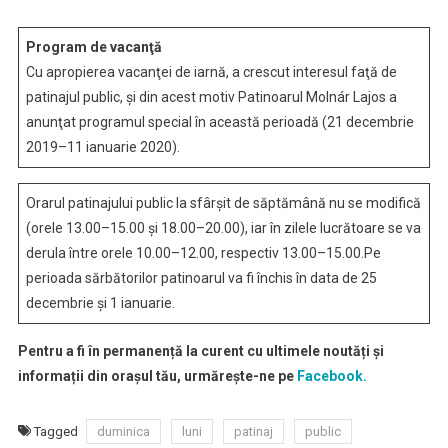
Public
De
Program de vacanţă
Luni
Cu apropierea vacanţei de iarnă, a crescut interesul faţă de
Pana
patinajul public, şi din acest motiv Patinoarul Molnár Lajos a
Duminica
anunţat programul special în această perioadă (21 decembrie
2019–11 ianuarie 2020).
Orarul patinajului public la sfârşit de săptămână nu se modifică
(orele 13.00–15.00 şi 18.00–20.00), iar în zilele lucrătoare se va
derula între orele 10.00–12.00, respectiv 13.00–15.00.Pe
perioada sărbătorilor patinoarul va fi închis în data de 25
decembrie şi 1 ianuarie.
Pentru a fi în permanență la curent cu ultimele noutăți și
informații din orașul tău, urmărește-ne pe
Facebook.
Tagged
duminica
luni
patinaj
public