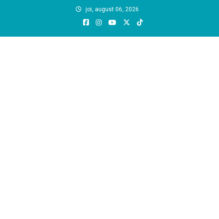
Skip
joi, august 06, 2026
to
content