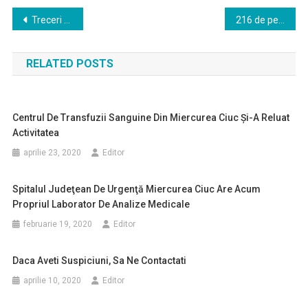
Navigare
Treceri pentru pietoni cu iluminat special
216 de persoane au profitat cu ocazia anularii accesorilor
în
RELATED POSTS
articole
Centrul De Transfuzii Sanguine Din Miercurea Ciuc Şi-A Reluat
Activitatea
aprilie 23, 2020
Editor
Spitalul Judeţean De Urgenţă Miercurea Ciuc Are Acum
Propriul Laborator De Analize Medicale
februarie 19, 2020
Editor
Daca Aveti Suspiciuni, Sa Ne Contactati
aprilie 10, 2020
Editor