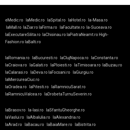
eMedic.ro
laMedic.ro
laSpital.ro
laHotel.ro
la-Masa.ro
laMall.ro
laZiar.ro
laFirma.ro
laFacultate.ro
la-Suceava.ro
laExecutareSilita.ro
laChisinau.ro
laPiatraNeamt.ro
High-
Fashion.ro
laBalti.ro
laRomania.ro
laBucuresti.ro
laClujNapoca.ro
laConstanta.ro
laCraiova.ro
laGalati.ro
laPloiesti.ro
laTimisoara.ro
laBuzau.ro
laCalarasi.ro
laDeva.ro
laFocsani.ro
laGiurgiu.ro
laMiercureaCiuc.ro
laOradea.ro
laPitesti.ro
laRamnicuSarat.ro
laRamnicuValcea.ro
laDrobetaTurnuSeverin.ro
laBrasov.ro
la-Iasi.ro
laSfantuGheorghe.ro
laVaslui.ro
laAlbaIulia.ro
laAlexandria.ro
laArad.ro
laBacau.ro
laBaiaMare.ro
laBistrita.ro