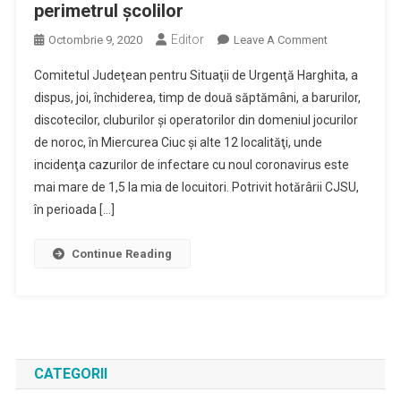
perimetrul şcolilor
Editor
On
Octombrie 9, 2020
Leave A Comment
Barurile,
Comitetul Judeţean pentru Situaţii de Urgenţă Harghita, a
Discotecile,
dispus, joi, închiderea, timp de două săptămâni, a barurilor,
Cluburile,
discotecilor, cluburilor şi operatorilor din domeniul jocurilor
Jocurile
de noroc, în Miercurea Ciuc şi alte 12 localităţi, unde
De
Noroc
incidenţa cazurilor de infectare cu noul coronavirus este
–
mai mare de 1,5 la mia de locuitori. Potrivit hotărârii CJSU,
Închise
în perioada […]
În
Miercurea
Continue Reading
Ciuc
Şi
12
Localităţi;
Masca-
Obligatorie
CATEGORII
În