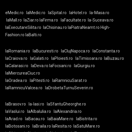
eMedic.ro
laMedic.ro
laSpital.ro
laHotel.ro
la-Masa.ro
laMall.ro
laZiar.ro
laFirma.ro
laFacultate.ro
la-Suceava.ro
laExecutareSilita.ro
laChisinau.ro
laPiatraNeamt.ro
High-
Fashion.ro
laBalti.ro
laRomania.ro
laBucuresti.ro
laClujNapoca.ro
laConstanta.ro
laCraiova.ro
laGalati.ro
laPloiesti.ro
laTimisoara.ro
laBuzau.ro
laCalarasi.ro
laDeva.ro
laFocsani.ro
laGiurgiu.ro
laMiercureaCiuc.ro
laOradea.ro
laPitesti.ro
laRamnicuSarat.ro
laRamnicuValcea.ro
laDrobetaTurnuSeverin.ro
laBrasov.ro
la-Iasi.ro
laSfantuGheorghe.ro
laVaslui.ro
laAlbaIulia.ro
laAlexandria.ro
laArad.ro
laBacau.ro
laBaiaMare.ro
laBistrita.ro
laBotosani.ro
laBraila.ro
laResita.ro
laSatuMare.ro