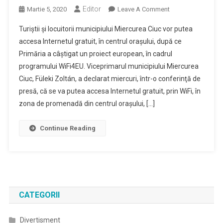
Editor
On
Martie 5, 2020
Leave A Comment
Internet
Turiştii şi locuitorii municipiului Miercurea Ciuc vor putea
Gratuit
accesa Internetul gratuit, în centrul oraşului, după ce
În
Primăria a câştigat un proiect european, în cadrul
Centrul
programului WiFi4EU. Viceprimarul municipiului Miercurea
Municipiului
Miercurea
Ciuc, Füleki Zoltán, a declarat miercuri, într-o conferinţă de
Ciuc,
presă, că se va putea accesa Internetul gratuit, prin WiFi, în
Printr-
zona de promenadă din centrul oraşului, […]
Un
Proiect
Continue Reading
European
CATEGORII
Divertisment