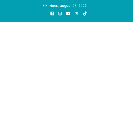
Skip
vineri, august 07, 2026
to
content