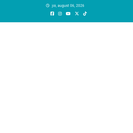
Skip
joi, august 06, 2026
to
content