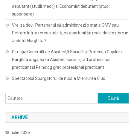
debutant (studii medii) si Economist debutant (studii
superioare)
Vrei să devii Partener și să administrezi o stație OMV sau
Petrom într-o rețea stabilă, cu oportunități reale de creștere in
Judetul Harghita ?
Direcţia Generală de Asistenţă Socială şi Protecţia Copilului
Harghita angajeaza Asistent social grad profesional
practicant si Psiholog grad profesional practicant
Spectacolul Spărgătorul de nuci la Miercurea Ciuc
Caută
după:
ARHIVE
iulie 2026