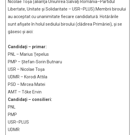
Nicolae Toşa (alianţa Uniunrea Salvaţi România–Partidul
Libertate, Unitate şi Solidaritate – USR–PLUS).Membrii biroului
au acceptat cu unanimitate fiecare candidatură. Hotărârile
sunt afişate în holul sediului biroului (clădirea Primăriei), şi se
găsesc şi aici:
Candidaţi – primar:
PNL – Marius Ţepelus
PMP – Ştefan-Sorin Butnaru
USR – Nicolae Toşa
UDMR – Korodi Attila
PSD – Mircea Matei
AMT – Tőke Ervin
Candidaţi – consilieri:
PNL
PMP
USR–PLUS
UDMR