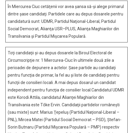
Candidati
În Miercurea Ciuc cetăţenii vor avea şansa să-şi alege primarul
Pentru
dintre şase candidaţi. Partidele care au depus dosarele pentru
Functia
candidatură sunt: UDMR, Partidul Naţional-Liberal, Partidul
De
Social Democrat, Alianţa USR–PLUS, Alianţa Maghiarilor din
Primar
Transilvania şi Partidul Mişcarea Populară.
Toţi candidaţii şi-au depus dosarele la Biroul Electoral de
Circumscripţie nr. 1 Miercurea-Ciuc în ultimele două zile a
perioadei de depunere a actelor. Şase partide au candidaţi
pentru funcţia de primar, la fel au şi liste de candidaţi pentru
funcţii de consilieri locali. A mai depus dosarul un candidat
independent pentru funcţia de consilier local.Candidatul UDMR
este Korodi Attila, candidatul Alianţei Maghiarlor din
Transilvania este Tőke Ervin. Candidaţii partidelor româneşti
(sau mixte) sunt: Marius Ţepeluş (Partidul Naţional-Liberal –
PNL), Mircea Matei (Partidul Social Democrat – PSD), Ştefan-
Sorin Butnaru (Partidul Mişcarea Populară – PMP) respectiv