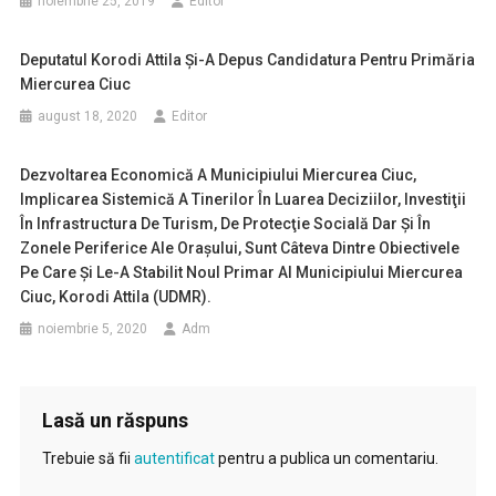
noiembrie 25, 2019
Editor
Deputatul Korodi Attila Şi-A Depus Candidatura Pentru Primăria
Miercurea Ciuc
august 18, 2020
Editor
Dezvoltarea Economică A Municipiului Miercurea Ciuc,
Implicarea Sistemică A Tinerilor În Luarea Deciziilor, Investiţii
În Infrastructura De Turism, De Protecţie Socială Dar Şi În
Zonele Periferice Ale Oraşului, Sunt Câteva Dintre Obiectivele
Pe Care Şi Le-A Stabilit Noul Primar Al Municipiului Miercurea
Ciuc, Korodi Attila (UDMR).
noiembrie 5, 2020
Adm
Lasă un răspuns
Trebuie să fii
autentificat
pentru a publica un comentariu.