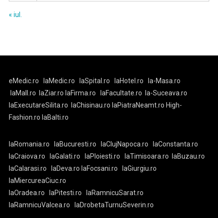
« iul.
eMedic.ro
laMedic.ro
laSpital.ro
laHotel.ro
la-Masa.ro
laMall.ro
laZiar.ro
laFirma.ro
laFacultate.ro
la-Suceava.ro
laExecutareSilita.ro
laChisinau.ro
laPiatraNeamt.ro
High-
Fashion.ro
laBalti.ro
laRomania.ro
laBucuresti.ro
laClujNapoca.ro
laConstanta.ro
laCraiova.ro
laGalati.ro
laPloiesti.ro
laTimisoara.ro
laBuzau.ro
laCalarasi.ro
laDeva.ro
laFocsani.ro
laGiurgiu.ro
laMiercureaCiuc.ro
laOradea.ro
laPitesti.ro
laRamnicuSarat.ro
laRamnicuValcea.ro
laDrobetaTurnuSeverin.ro