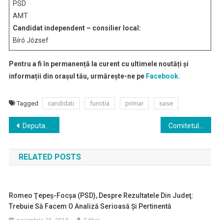
PSD
AMT
Candidat independent – consilier local:
Bíró József
Pentru a fi în permanență la curent cu ultimele noutăți și
informații din orașul tău, urmărește-ne pe
Facebook.
Tagged
candidati
functia
primar
sase
Navigare
Deputatul Korodi Attila şi-a depus candidatura pentru Primăria Miercurea Ciuc
Comitetul local a solicitat aviz pentru recoltare de ursi
în
RELATED POSTS
articole
Romeo Ţepeş-Focşa (PSD), Despre Rezultatele Din Judeţ:
Trebuie Să Facem O Analiză Serioasă Şi Pertinentă