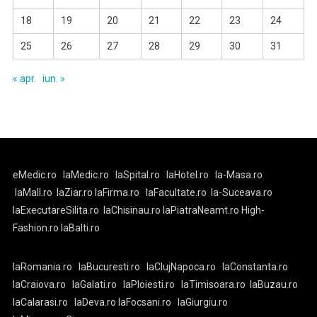
18
19
20
21
22
23
24
25
26
27
28
29
30
31
« apr.
iun. »
eMedic.ro
laMedic.ro
laSpital.ro
laHotel.ro
la-Masa.ro
laMall.ro
laZiar.ro
laFirma.ro
laFacultate.ro
la-Suceava.ro
laExecutareSilita.ro
laChisinau.ro
laPiatraNeamt.ro
High-
Fashion.ro
laBalti.ro
laRomania.ro
laBucuresti.ro
laClujNapoca.ro
laConstanta.ro
laCraiova.ro
laGalati.ro
laPloiesti.ro
laTimisoara.ro
laBuzau.ro
laCalarasi.ro
laDeva.ro
laFocsani.ro
laGiurgiu.ro