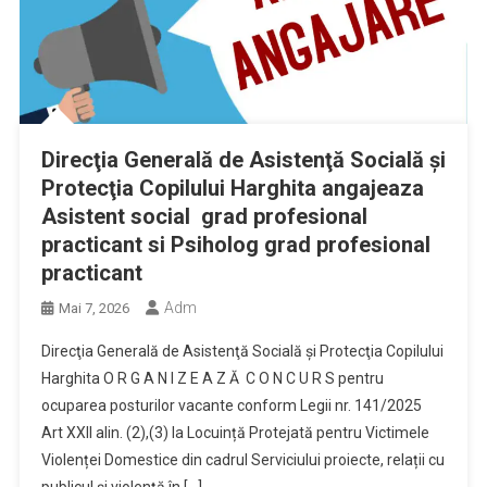
Direcţia Generală de Asistenţă Socială şi
Protecţia Copilului Harghita angajeaza
Asistent social grad profesional
practicant si Psiholog grad profesional
practicant
Adm
Mai 7, 2026
Direcţia Generală de Asistenţă Socială şi Protecţia Copilului
Harghita O R G A N I Z E A Z Ă C O N C U R S pentru
ocuparea posturilor vacante conform Legii nr. 141/2025
Art XXII alin. (2),(3) la Locuință Protejată pentru Victimele
Violenței Domestice din cadrul Serviciului proiecte, relații cu
publicul și violență în […]