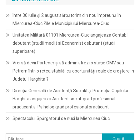
Între 30 iulie și 2 august sărbătorim din nou împreună în
Miercurea-Ciuc Zilele Municipiului Miercurea-Ciuc
Unitatea Militară 01101 Miercurea-Ciuc angajeaza Contabil
debutant (studii medii) si Economist debutant (studii
superioare)
Vrei să devii Partener și să administrezi o stație OMV sau
Petrom într-o rețea stabilă, cu oportunități reale de creștere in
Judetul Harghita ?
Direcţia Generală de Asistenţă Socială şi Protecţia Copilului
Harghita angajeaza Asistent social grad profesional
practicant si Psiholog grad profesional practicant
Spectacolul Spărgătorul de nuci la Miercurea Ciuc
Caută