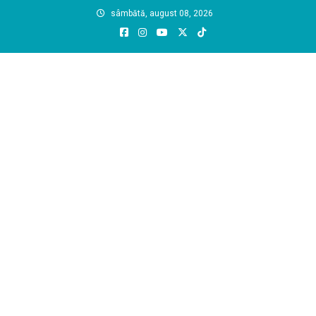
Skip
sâmbătă, august 08, 2026
to
content