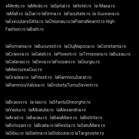
eMedic.ro
laMedic.ro
laSpital.ro
laHotel.ro
la-Masa.ro
laMall.ro
laZiar.ro
laFirma.ro
laFacultate.ro
la-Suceava.ro
laExecutareSilita.ro
laChisinau.ro
laPiatraNeamt.ro
High-
Fashion.ro
laBalti.ro
laRomania.ro
laBucuresti.ro
laClujNapoca.ro
laConstanta.ro
laCraiova.ro
laGalati.ro
laPloiesti.ro
laTimisoara.ro
laBuzau.ro
laCalarasi.ro
laDeva.ro
laFocsani.ro
laGiurgiu.ro
laMiercureaCiuc.ro
laOradea.ro
laPitesti.ro
laRamnicuSarat.ro
laRamnicuValcea.ro
laDrobetaTurnuSeverin.ro
laBrasov.ro
la-Iasi.ro
laSfantuGheorghe.ro
laVaslui.ro
laAlbaIulia.ro
laAlexandria.ro
laArad.ro
laBacau.ro
laBaiaMare.ro
laBistrita.ro
laBotosani.ro
laBraila.ro
laResita.ro
laSatuMare.ro
laSibiu.ro
laSlatina.ro
laSlobozia.ro
laTargoviste.ro