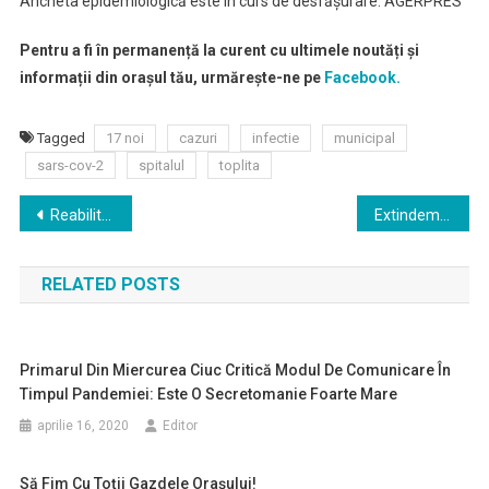
Ancheta epidemiologică este în curs de desfăşurare. AGERPRES
Pentru a fi în permanență la curent cu ultimele noutăți și
informații din orașul tău, urmărește-ne pe
Facebook.
Tagged
17 noi
cazuri
infectie
municipal
sars-cov-2
spitalul
toplita
Navigare
Reabilitarea scolilor : au semnat inca doua contracte
Extindem Targul traditional
în
RELATED POSTS
articole
Primarul Din Miercurea Ciuc Critică Modul De Comunicare În
Timpul Pandemiei: Este O Secretomanie Foarte Mare
aprilie 16, 2020
Editor
Să Fim Cu Toţii Gazdele Oraşului!