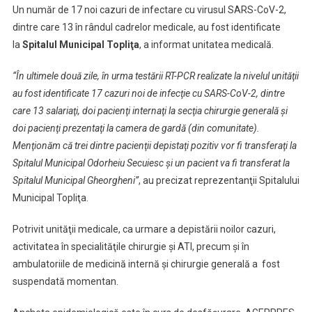
Un număr de 17 noi cazuri de infectare cu virusul SARS-CoV-2,
Noi
dintre care 13 în rândul cadrelor medicale, au fost identificate
Cazuri
la
Spitalul Municipal Topliţa
, a informat unitatea medicală.
De
Infecţie
“În ultimele două zile, în urma testării RT-PCR realizate la nivelul unităţii
Cu
au fost identificate 17 cazuri noi de infecţie cu SARS-CoV-2, dintre
SARS-
CoV-
care 13 salariaţi, doi pacienţi internaţi la secţia chirurgie generală şi
2
doi pacienţi prezentaţi la camera de gardă (din comunitate).
La
Menţionăm că trei
dintre pacienţii depistaţi pozitiv vor fi transferaţi la
Spitalul
Spitalul Municipal Odorheiu Secuiesc şi un pacient va fi transferat la
Municipal
Spitalul Municipal Gheorgheni”
, au precizat reprezentanţii Spitalului
Topliţa
Municipal Topliţa.
Potrivit unităţii medicale, ca urmare a depistării noilor cazuri,
activitatea în specialităţile chirurgie şi ATI, precum şi în
ambulatoriile de medicină internă şi chirurgie generală a fost
suspendată momentan.