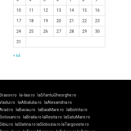
10
11
12
13
14
15
16
17
18
19
20
21
22
23
24
25
26
27
28
29
30
31
« iul.
Brasov.ro
la-Iasi.ro
laSfantuGheorghe.ro
aVaslui.ro
laAlbaIulia.ro
laAlexandria.ro
Arad.ro
laBacau.ro
laBaiaMare.ro
laBistrita.ro
Botosani.ro
laBraila.ro
laResita.ro
laSatuMare.ro
Sibiu.ro
laSlatina.ro
laSlobozia.ro
laTargoviste.ro