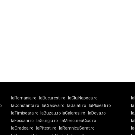
laRomania.ro
laBucuresti.ro
laClujNapoca.ro
la
o
laConstanta.ro
laCraiova.ro
laGalati.ro
laPloiesti.ro
l
laTimisoara.ro
laBuzau.ro
laCalarasi.ro
laDeva.ro
la
laFocsani.ro
laGiurgiu.ro
laMiercureaCiuc.ro
la
laOradea.ro
laPitesti.ro
laRamnicuSarat.ro
la