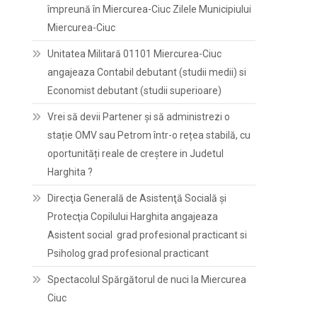
împreună în Miercurea-Ciuc Zilele Municipiului
Miercurea-Ciuc
Unitatea Militară 01101 Miercurea-Ciuc
angajeaza Contabil debutant (studii medii) si
Economist debutant (studii superioare)
Vrei să devii Partener și să administrezi o
stație OMV sau Petrom într-o rețea stabilă, cu
oportunități reale de creștere in Judetul
Harghita ?
Direcţia Generală de Asistenţă Socială şi
Protecţia Copilului Harghita angajeaza
Asistent social grad profesional practicant si
Psiholog grad profesional practicant
Spectacolul Spărgătorul de nuci la Miercurea
Ciuc