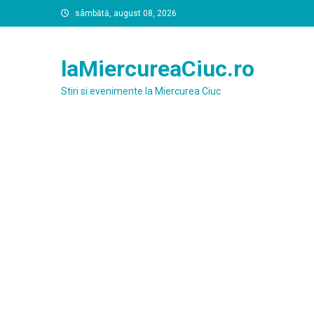
Skip
sâmbătă, august 08, 2026
to
content
laMiercureaCiuc.ro
Stiri si evenimente la Miercurea Ciuc