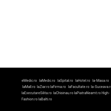
eMedic.ro
laMedic.ro
laSpital.ro
laHotel.ro
la-Masa.ro
laMall.ro
laZiar.ro
laFirma.ro
laFacultate.ro
la-Suceava.r
laExecutareSilita.ro
laChisinau.ro
laPiatraNeamt.ro
High-
Fashion.ro
laBalti.ro