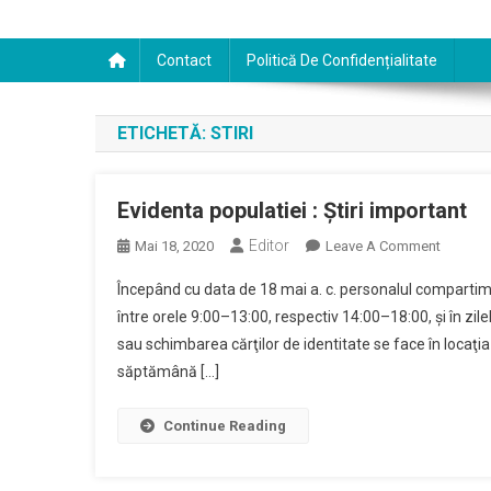
Contact
Politică De Confidențialitate
ETICHETĂ:
STIRI
Evidenta populatiei : Ştiri important
Editor
On
Mai 18, 2020
Leave A Comment
Evident
Începând cu data de 18 mai a. c. personalul compartimen
Populati
între orele 9:00–13:00, respectiv 14:00–18:00, şi în zil
:
sau schimbarea cărţilor de identitate se face în locaţ
Ştiri
săptămână […]
Importa
Continue Reading