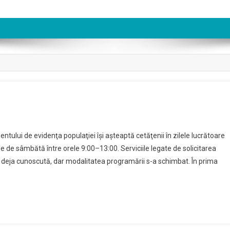
a
tului de evidenţa populaţiei îşi aşteaptă cetăţenii în zilele lucrătoare
ei
ele de sâmbătă între orele 9:00–13:00. Serviciile legate de solicitarea
ia deja cunoscută, dar modalitatea programării s-a schimbat. În prima
nt