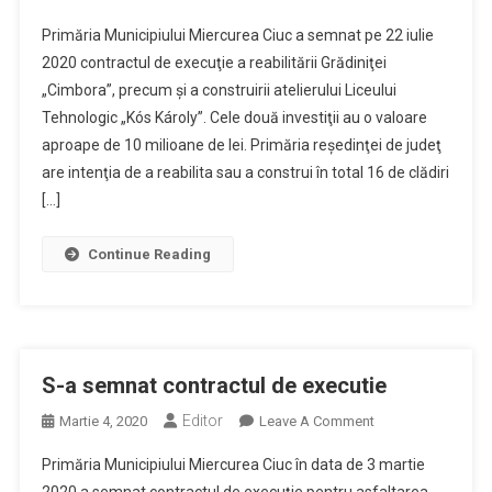
Reabilitarea
Primăria Municipiului Miercurea Ciuc a semnat pe 22 iulie
Scolilor
2020 contractul de execuţie a reabilitării Grădiniţei
:
„Cimbora”, precum şi a construirii atelierului Liceului
Au
Tehnologic „Kós Károly”. Cele două investiţii au o valoare
Semnat
Inca
aproape de 10 milioane de lei. Primăria reşedinţei de judeţ
Doua
are intenţia de a reabilita sau a construi în total 16 de clădiri
Contracte
[…]
Continue Reading
S-a semnat contractul de executie
Editor
On
Martie 4, 2020
Leave A Comment
S-
Primăria Municipiului Miercurea Ciuc în data de 3 martie
A