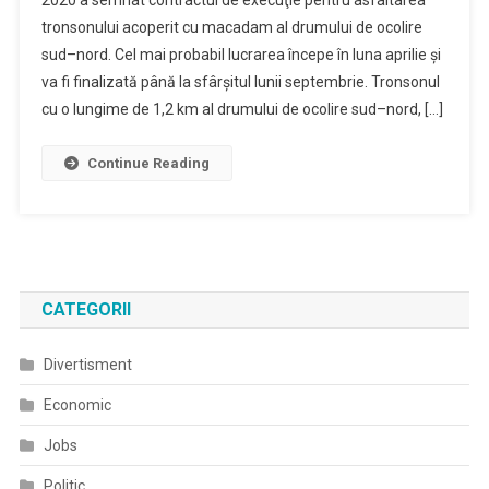
2020 a semnat contractul de execuţie pentru asfaltarea
Semnat
tronsonului acoperit cu macadam al drumului de ocolire
Contractul
sud–nord. Cel mai probabil lucrarea începe în luna aprilie şi
De
Executie
va fi finalizată până la sfârşitul lunii septembrie. Tronsonul
cu o lungime de 1,2 km al drumului de ocolire sud–nord, […]
Continue Reading
CATEGORII
Divertisment
Economic
Jobs
Politic