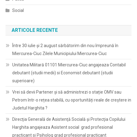
Social
ARTICOLE RECENTE
Între 30 iulie și 2 august sărbătorim din nou împreună în
Miercurea-Ciuc Zilele Municipiului Miercurea-Ciuc
Unitatea Militară 01101 Miercurea-Ciuc angajeaza Contabil
debutant (studii medii) si Economist debutant (studii
superioare)
Vrei să devii Partener și să administrezi o stație OMV sau
Petrom într-o rețea stabilă, cu oportunități reale de creștere in
Judetul Harghita ?
Direcţia Generală de Asistenţă Socială şi Protecţia Copilului
Harghita angajeaza Asistent social grad profesional
practicant si Psiholog grad profesional practicant