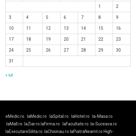
1
2
3
4
5
6
7
8
9
10
11
12
13
14
15
16
17
18
19
20
21
22
23
24
25
26
27
28
29
30
31
« iul.
eMedic.ro
laMedic.ro
laSpital.ro
laHotel.ro
la-Masa.ro
laMall.ro
laZiar.ro
laFirma.ro
laFacultate.ro
la-Suceava.ro
laExecutareSilita.ro
laChisinau.ro
laPiatraNeamt.ro
High-