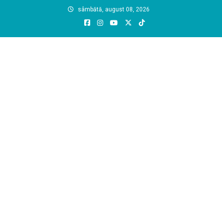
Skip
sâmbătă, august 08, 2026
to
content