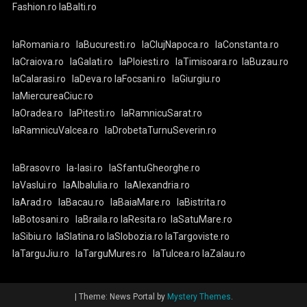
Fashion.ro
laBalti.ro
laRomania.ro
laBucuresti.ro
laClujNapoca.ro
laConstanta.ro
laCraiova.ro
laGalati.ro
laPloiesti.ro
laTimisoara.ro
laBuzau.ro
laCalarasi.ro
laDeva.ro
laFocsani.ro
laGiurgiu.ro
laMiercureaCiuc.ro
laOradea.ro
laPitesti.ro
laRamnicuSarat.ro
laRamnicuValcea.ro
laDrobetaTurnuSeverin.ro
laBrasov.ro
la-Iasi.ro
laSfantuGheorghe.ro
laVaslui.ro
laAlbaIulia.ro
laAlexandria.ro
laArad.ro
laBacau.ro
laBaiaMare.ro
laBistrita.ro
laBotosani.ro
laBraila.ro
laResita.ro
laSatuMare.ro
laSibiu.ro
laSlatina.ro
laSlobozia.ro
laTargoviste.ro
laTarguJiu.ro
laTarguMures.ro
laTulcea.ro
laZalau.ro
|
Theme: News Portal by
Mystery Themes
.