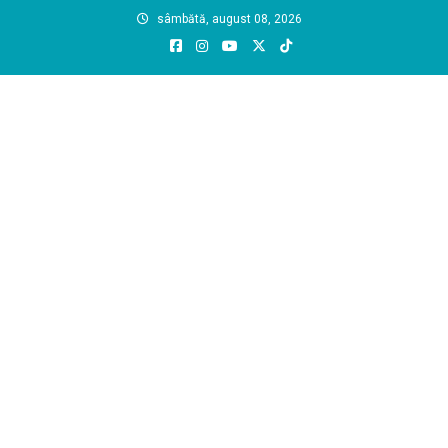
Skip
sâmbătă, august 08, 2026
to
content