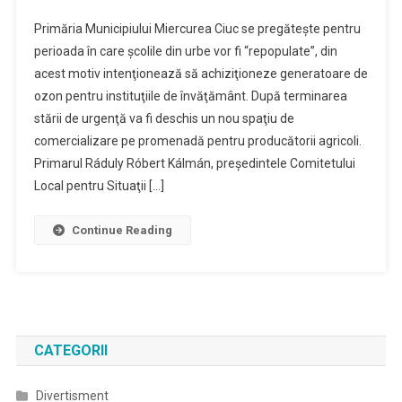
Vor
Primăria Municipiului Miercurea Ciuc se pregăteşte pentru
Fi
perioada în care şcolile din urbe vor fi “repopulate”, din
Achizitionate
acest motiv intenţionează să achiziţioneze generatoare de
Generatoare
ozon pentru instituţiile de învăţământ. După terminarea
De
Ozon
stării de urgenţă va fi deschis un nou spaţiu de
Pentru
comercializare pe promenadă pentru producătorii agricoli.
Scoli
Primarul Ráduly Róbert Kálmán, preşedintele Comitetului
Local pentru Situaţii […]
Continue Reading
CATEGORII
Divertisment