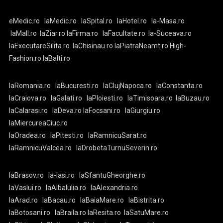
eMedic.ro
laMedic.ro
laSpital.ro
laHotel.ro
la-Masa.ro
laMall.ro
laZiar.ro
laFirma.ro
laFacultate.ro
la-Suceava.ro
laExecutareSilita.ro
laChisinau.ro
laPiatraNeamt.ro
High-
Fashion.ro
laBalti.ro
laRomania.ro
laBucuresti.ro
laClujNapoca.ro
laConstanta.ro
laCraiova.ro
laGalati.ro
laPloiesti.ro
laTimisoara.ro
laBuzau.ro
laCalarasi.ro
laDeva.ro
laFocsani.ro
laGiurgiu.ro
laMiercureaCiuc.ro
laOradea.ro
laPitesti.ro
laRamnicuSarat.ro
laRamnicuValcea.ro
laDrobetaTurnuSeverin.ro
laBrasov.ro
la-Iasi.ro
laSfantuGheorghe.ro
laVaslui.ro
laAlbaIulia.ro
laAlexandria.ro
laArad.ro
laBacau.ro
laBaiaMare.ro
laBistrita.ro
laBotosani.ro
laBraila.ro
laResita.ro
laSatuMare.ro