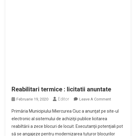
Reabilitari termice : licitatii anuntate
Editor
On
Februarie 19, 2020
Leave A Comment
Reabilitari
Primăria Municipiului Miercurea Ciuc a anunţat pe site-ul
Termice
electronic al sistemului de achiziţii publice licitarea
:
reabiltării a zece blocuri de locuit. Executanţii potenţiali pot
Licitatii
să se angajeze pentru modernizarea tuturor blocurilor
Anuntate