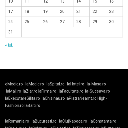
10
11
12
13
14
15
16
17
18
19
20
21
22
23
24
25
26
27
28
29
30
31
« iul.
eMedic.ro
laMedic.ro
laSpital.ro
laHotel.ro
la-Masa.ro
laMall.ro
laZiar.ro
laFirma.ro
laFacultate.ro
la-Suceava.ro
laExecutareSilita.ro
laChisinau.ro
laPiatraNeamt.ro
High-
Fashion.ro
laBalti.ro
laRomania.ro
laBucuresti.ro
laClujNapoca.ro
laConstanta.ro