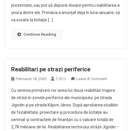
prezentate, sau pot să depună dosare pentru reabilitarea a
unora dintre ele. Primăria a anunţat deja în luna ianuarie, că
va scoate la licitaţie […]
Continue Reading
Reabilitari pe strazi periferice
Editor
On
Februarie 18, 2020
Leave A Comment
Reabilitari
Cu venirea primăverii vor avea loc două reabilitări majore
Pe
de străzi în zonele periferice ale municipiului: pe strada
Strazi
Jigodin şi pe strada Kájoni János. După aprobarea studiilor
Periferice
de fezabilitate, proiectare şi procedura de licitaţie au
semnat şi contractele de finanţări cu o valoare totală de
2,78 milioane de lei. Reabilitarea sectorului străzii Jigodin –