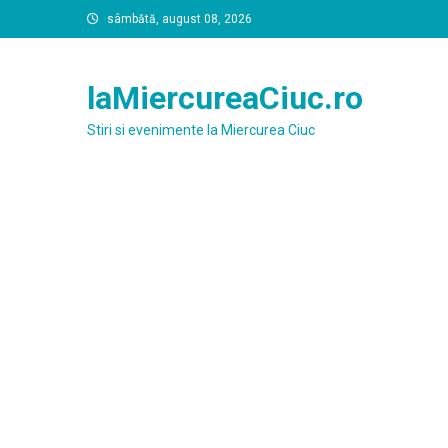
Skip
sâmbătă, august 08, 2026
to
content
laMiercureaCiuc.ro
Stiri si evenimente la Miercurea Ciuc