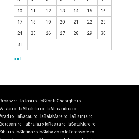
10
11
12
13
14
15
16
17
18
19
20
21
22
23
24
25
26
27
28
29
30
31
« iul.
Brasov.ro
la-Iasi.ro
laSfantuGheorghe.ro
aVaslui.ro
laAlbaIulia.ro
laAlexandria.ro
Arad.ro
laBacau.ro
laBaiaMare.ro
laBistrita.ro
Botosani.ro
laBraila.ro
laResita.ro
laSatuMare.ro
Sibiu.ro
laSlatina.ro
laSlobozia.ro
laTargoviste.ro