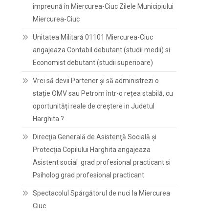
împreună în Miercurea-Ciuc Zilele Municipiului
Miercurea-Ciuc
Unitatea Militară 01101 Miercurea-Ciuc
angajeaza Contabil debutant (studii medii) si
Economist debutant (studii superioare)
Vrei să devii Partener și să administrezi o
stație OMV sau Petrom într-o rețea stabilă, cu
oportunități reale de creștere in Judetul
Harghita ?
Direcţia Generală de Asistenţă Socială şi
Protecţia Copilului Harghita angajeaza
Asistent social grad profesional practicant si
Psiholog grad profesional practicant
Spectacolul Spărgătorul de nuci la Miercurea
Ciuc