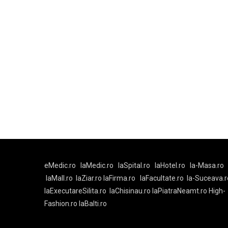
eMedic.ro
laMedic.ro
laSpital.ro
laHotel.ro
la-Masa.ro
laMall.ro
laZiar.ro
laFirma.ro
laFacultate.ro
la-Suceava.r
laExecutareSilita.ro
laChisinau.ro
laPiatraNeamt.ro
High-
Fashion.ro
laBalti.ro