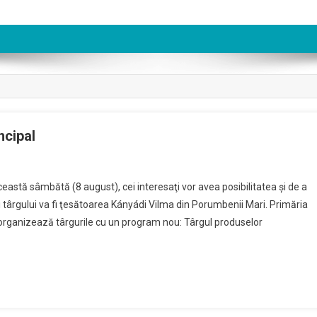
ncipal
sugurile
ceastă sâmbătă (8 august), cei interesaţi vor avea posibilitatea şi de a
tionale
ii târgului va fi ţesătoarea Kányádi Vilma din Porumbenii Mari. Primăria
organizează târgurile cu un program nou: Târgul produselor
pal