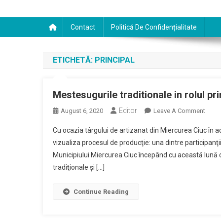
Contact
Politică De Confidențialitate
ETICHETĂ:
PRINCIPAL
Mestesugurile traditionale in rolul pri
Editor
On
August 6, 2020
Leave A Comment
Meste
Cu ocazia târgului de artizanat din Miercurea Ciuc în a
Tradi
vizualiza procesul de producţie: una dintre participanţ
In
Municipiului Miercurea Ciuc începând cu această lună 
Rolul
tradiţionale şi […]
Princi
Continue Reading