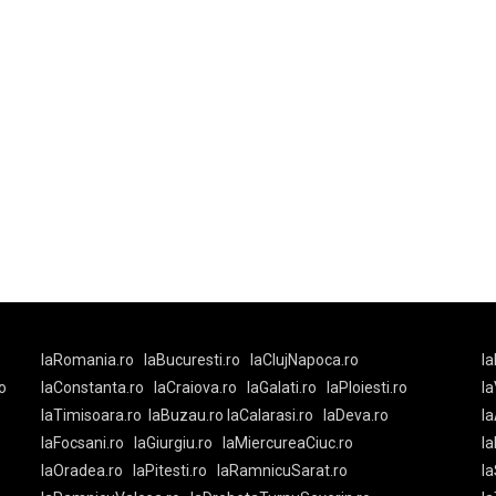
laRomania.ro
laBucuresti.ro
laClujNapoca.ro
la
o
laConstanta.ro
laCraiova.ro
laGalati.ro
laPloiesti.ro
l
laTimisoara.ro
laBuzau.ro
laCalarasi.ro
laDeva.ro
la
laFocsani.ro
laGiurgiu.ro
laMiercureaCiuc.ro
la
laOradea.ro
laPitesti.ro
laRamnicuSarat.ro
la