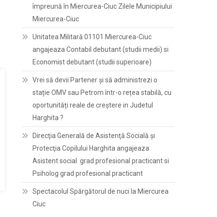
împreună în Miercurea-Ciuc Zilele Municipiului
Miercurea-Ciuc
Unitatea Militară 01101 Miercurea-Ciuc
angajeaza Contabil debutant (studii medii) si
Economist debutant (studii superioare)
Vrei să devii Partener și să administrezi o
stație OMV sau Petrom într-o rețea stabilă, cu
oportunități reale de creștere in Judetul
Harghita ?
Direcţia Generală de Asistenţă Socială şi
Protecţia Copilului Harghita angajeaza
Asistent social grad profesional practicant si
Psiholog grad profesional practicant
Spectacolul Spărgătorul de nuci la Miercurea
Ciuc