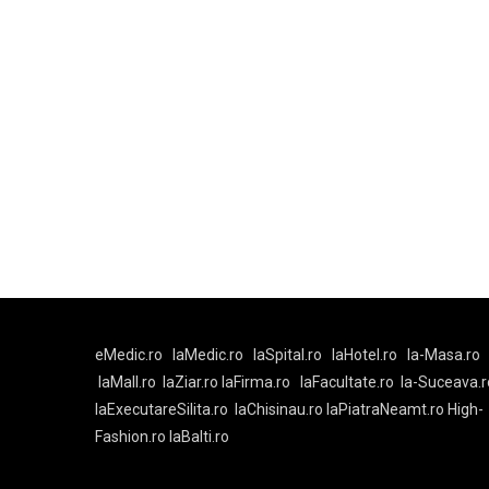
eMedic.ro
laMedic.ro
laSpital.ro
laHotel.ro
la-Masa.ro
laMall.ro
laZiar.ro
laFirma.ro
laFacultate.ro
la-Suceava.r
laExecutareSilita.ro
laChisinau.ro
laPiatraNeamt.ro
High-
Fashion.ro
laBalti.ro