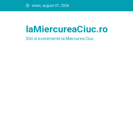
Skip
vineri, august 07, 2026
to
content
laMiercureaCiuc.ro
Stiri si evenimente la Miercurea Ciuc