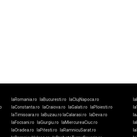
laRomania.ro
laBucuresti.ro
laClujNapoca.ro
la
o
laConstanta.ro
laCraiova.ro
laGalati.ro
laPloiesti.ro
l
laTimisoara.ro
laBuzau.ro
laCalarasi.ro
laDeva.ro
la
laFocsani.ro
laGiurgiu.ro
laMiercureaCiuc.ro
la
laOradea.ro
laPitesti.ro
laRamnicuSarat.ro
la