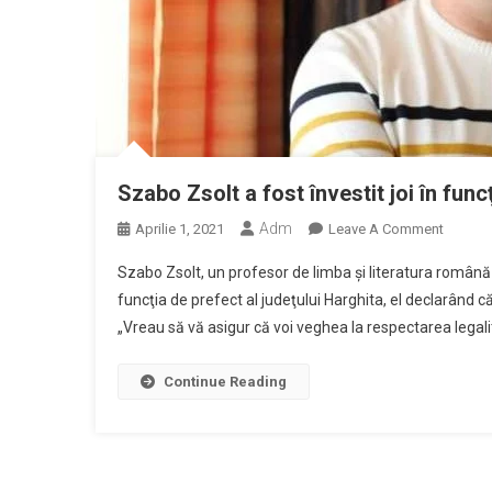
Szabo Zsolt a fost învestit joi în func
Adm
On
Aprilie 1, 2021
Leave A Comment
Szabo
Szabo Zsolt, un profesor de limba şi literatura română 
Zsolt
funcţia de prefect al judeţului Harghita, el declarând că 
A
„Vreau să vă asigur că voi veghea la respectarea legalită
Fost
Învestit
Joi
Continue Reading
În
Funcţia
De
Prefect