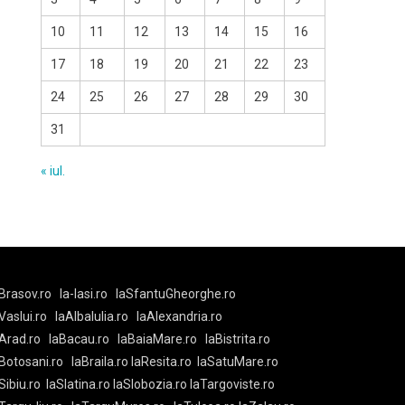
10
11
12
13
14
15
16
17
18
19
20
21
22
23
24
25
26
27
28
29
30
31
« iul.
Brasov.ro
la-Iasi.ro
laSfantuGheorghe.ro
aVaslui.ro
laAlbaIulia.ro
laAlexandria.ro
Arad.ro
laBacau.ro
laBaiaMare.ro
laBistrita.ro
Botosani.ro
laBraila.ro
laResita.ro
laSatuMare.ro
Sibiu.ro
laSlatina.ro
laSlobozia.ro
laTargoviste.ro