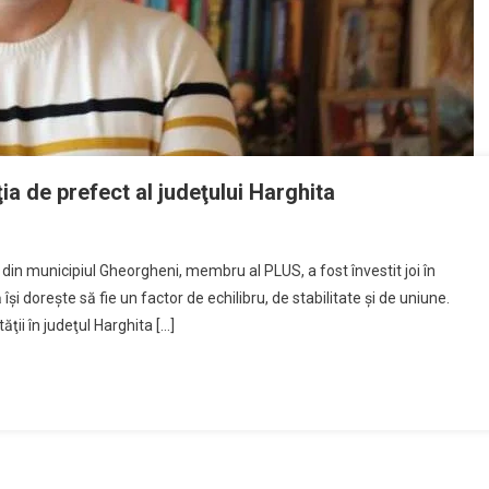
ţia de prefect al judeţului Harghita
din municipiul Gheorgheni, membru al PLUS, a fost învestit joi în
îşi doreşte să fie un factor de echilibru, de stabilitate şi de uniune.
ţii în judeţul Harghita […]