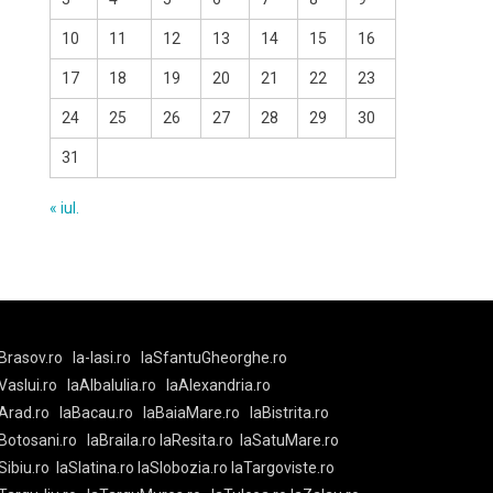
10
11
12
13
14
15
16
17
18
19
20
21
22
23
24
25
26
27
28
29
30
31
« iul.
Brasov.ro
la-Iasi.ro
laSfantuGheorghe.ro
aVaslui.ro
laAlbaIulia.ro
laAlexandria.ro
Arad.ro
laBacau.ro
laBaiaMare.ro
laBistrita.ro
Botosani.ro
laBraila.ro
laResita.ro
laSatuMare.ro
Sibiu.ro
laSlatina.ro
laSlobozia.ro
laTargoviste.ro