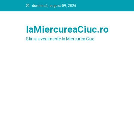
Skip
duminică, august 09, 2026
to
content
laMiercureaCiuc.ro
Stiri si evenimente la Miercurea Ciuc