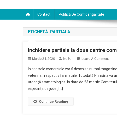
Contact
Politică De Confidențialitate
ETICHETĂ:
PARTIALA
Inchidere partiala la doua centre com
Editor
On
Martie 24, 2020
Leave A Comment
Inchi
În centrele comerciale vor fi deschise numai magazine
Partia
veterinar, respectiv farmaciile. Totodată Primăria va a
La
urgenţă stomatologică. În data de 23 martie Comitetul 
Doua
reşedinţa de judeţ […]
Centr
Come
Continue Reading