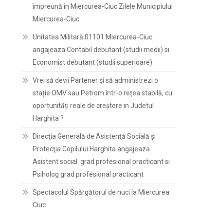
împreună în Miercurea-Ciuc Zilele Municipiului
Miercurea-Ciuc
Unitatea Militară 01101 Miercurea-Ciuc
angajeaza Contabil debutant (studii medii) si
Economist debutant (studii superioare)
Vrei să devii Partener și să administrezi o
stație OMV sau Petrom într-o rețea stabilă, cu
oportunități reale de creștere in Judetul
Harghita ?
Direcţia Generală de Asistenţă Socială şi
Protecţia Copilului Harghita angajeaza
Asistent social grad profesional practicant si
Psiholog grad profesional practicant
Spectacolul Spărgătorul de nuci la Miercurea
Ciuc