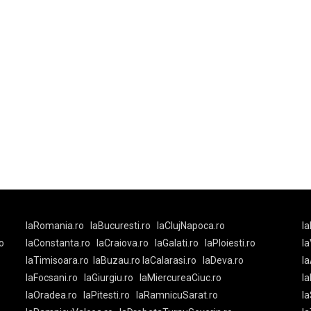
laRomania.ro
laBucuresti.ro
laClujNapoca.ro
la
o
laConstanta.ro
laCraiova.ro
laGalati.ro
laPloiesti.ro
l
laTimisoara.ro
laBuzau.ro
laCalarasi.ro
laDeva.ro
la
laFocsani.ro
laGiurgiu.ro
laMiercureaCiuc.ro
la
laOradea.ro
laPitesti.ro
laRamnicuSarat.ro
la