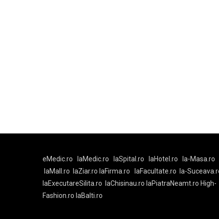
eMedic.ro
laMedic.ro
laSpital.ro
laHotel.ro
la-Masa.ro
laMall.ro
laZiar.ro
laFirma.ro
laFacultate.ro
la-Suceava.r
laExecutareSilita.ro
laChisinau.ro
laPiatraNeamt.ro
High-
Fashion.ro
laBalti.ro