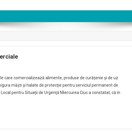
erciale
dere
le care comercializează alimente, produse de curăţenie şi de uz
la
sigura măşti şi halate de protecţie pentru serviciul permanent de
Local pentru Situaţii de Urgenţă Miercurea Ciuc a constatat, că în
e
rciale