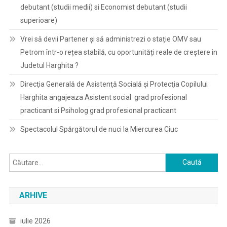
debutant (studii medii) si Economist debutant (studii
superioare)
Vrei să devii Partener și să administrezi o stație OMV sau
Petrom într-o rețea stabilă, cu oportunități reale de creștere in
Judetul Harghita ?
Direcţia Generală de Asistenţă Socială şi Protecţia Copilului
Harghita angajeaza Asistent social grad profesional
practicant si Psiholog grad profesional practicant
Spectacolul Spărgătorul de nuci la Miercurea Ciuc
Caută
după:
ARHIVE
iulie 2026