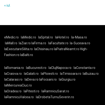
« iul.
eMedic.ro
laMedic.ro
laSpital.ro
laHotel.ro
la-Masa.ro
laMall.ro
laZiar.ro
laFirma.ro
laFacultate.ro
la-Suceava.ro
laExecutareSilita.ro
laChisinau.ro
laPiatraNeamt.ro
High-
Fashion.ro
laBalti.ro
laRomania.ro
laBucuresti.ro
laClujNapoca.ro
laConstanta.ro
laCraiova.ro
laGalati.ro
laPloiesti.ro
laTimisoara.ro
laBuzau.ro
laCalarasi.ro
laDeva.ro
laFocsani.ro
laGiurgiu.ro
laMiercureaCiuc.ro
laOradea.ro
laPitesti.ro
laRamnicuSarat.ro
laRamnicuValcea.ro
laDrobetaTurnuSeverin.ro