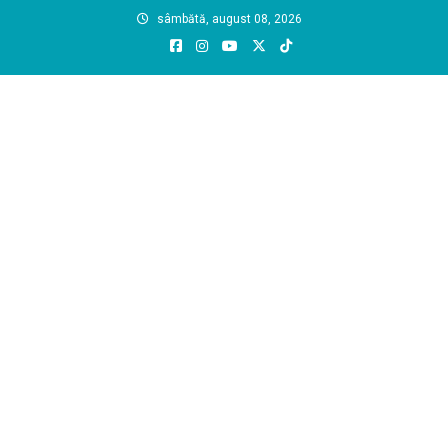
Skip
sâmbătă, august 08, 2026
to
content