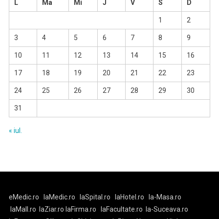
L
Ma
Mi
J
V
S
D
1
2
3
4
5
6
7
8
9
10
11
12
13
14
15
16
17
18
19
20
21
22
23
24
25
26
27
28
29
30
31
« iul.
eMedic.ro
laMedic.ro
laSpital.ro
laHotel.ro
la-Masa.ro
laMall.ro
laZiar.ro
laFirma.ro
laFacultate.ro
la-Suceava.ro