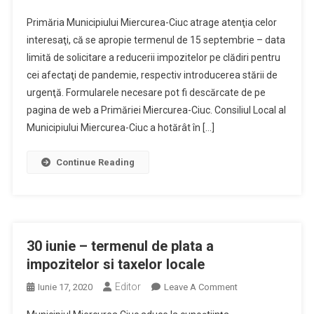
Reducerea
Primăria Municipiului Miercurea-Ciuc atrage atenţia celor
Impozitelor
interesaţi, că se apropie termenul de 15 septembrie – data
Si
limită de solicitare a reducerii impozitelor pe clădiri pentru
Taxelor
cei afectaţi de pandemie, respectiv introducerea stării de
Pe
Cladiri
urgenţă. Formularele necesare pot fi descărcate de pe
:
pagina de web a Primăriei Miercurea-Ciuc. Consiliul Local al
Se
Municipiului Miercurea-Ciuc a hotărât în […]
Apropie
Termenul
Continue Reading
30 iunie – termenul de plata a
impozitelor si taxelor locale
Editor
On
Iunie 17, 2020
Leave A Comment
30