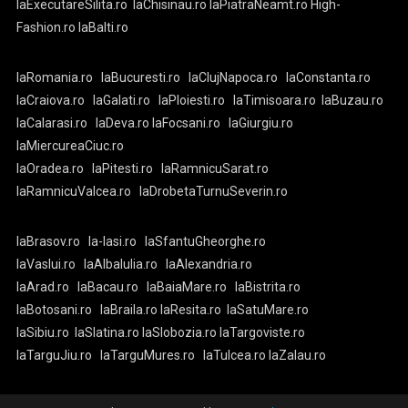
laExecutareSilita.ro
laChisinau.ro
laPiatraNeamt.ro
High-
Fashion.ro
laBalti.ro
laRomania.ro
laBucuresti.ro
laClujNapoca.ro
laConstanta.ro
laCraiova.ro
laGalati.ro
laPloiesti.ro
laTimisoara.ro
laBuzau.ro
laCalarasi.ro
laDeva.ro
laFocsani.ro
laGiurgiu.ro
laMiercureaCiuc.ro
laOradea.ro
laPitesti.ro
laRamnicuSarat.ro
laRamnicuValcea.ro
laDrobetaTurnuSeverin.ro
laBrasov.ro
la-Iasi.ro
laSfantuGheorghe.ro
laVaslui.ro
laAlbaIulia.ro
laAlexandria.ro
laArad.ro
laBacau.ro
laBaiaMare.ro
laBistrita.ro
laBotosani.ro
laBraila.ro
laResita.ro
laSatuMare.ro
laSibiu.ro
laSlatina.ro
laSlobozia.ro
laTargoviste.ro
laTarguJiu.ro
laTarguMures.ro
laTulcea.ro
laZalau.ro