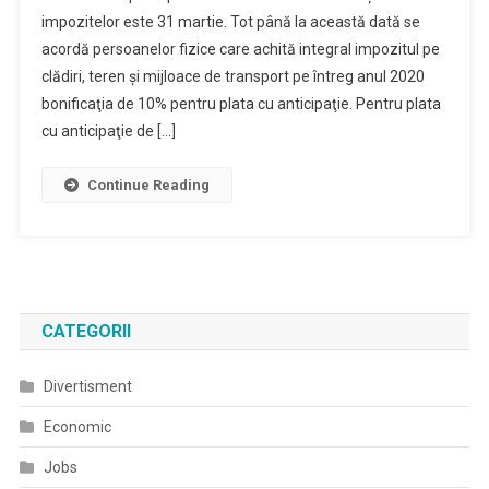
impozitelor este 31 martie. Tot până la această dată se
Taxelor
acordă persoanelor fizice care achită integral impozitul pe
Cu
10%
clădiri, teren şi mijloace de transport pe întreg anul 2020
Reducere
bonificaţia de 10% pentru plata cu anticipaţie. Pentru plata
cu anticipaţie de […]
Continue Reading
CATEGORII
Divertisment
Economic
Jobs