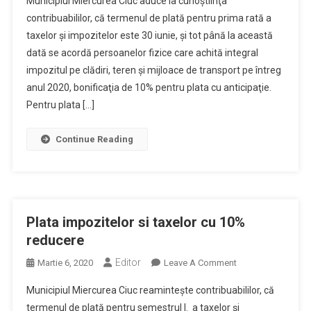
Municipiul Miercurea Ciuc aduce la cunoştiinţa
Iunie
contribuabililor, că termenul de plată pentru prima rată a
–
taxelor şi impozitelor este 30 iunie, şi tot până la această
Termenul
dată se acordă persoanelor fizice care achită integral
De
Plata
impozitul pe clădiri, teren şi mijloace de transport pe întreg
A
anul 2020, bonificaţia de 10% pentru plata cu anticipaţie.
Impozitelor
Pentru plata […]
Si
Taxelor
Continue Reading
Locale
Plata impozitelor si taxelor cu 10%
reducere
Editor
On
Martie 6, 2020
Leave A Comment
Plata
Municipiul Miercurea Ciuc reaminteşte contribuabililor, că
Impozitelor
termenul de plată pentru semestrul I. a taxelor şi
Si