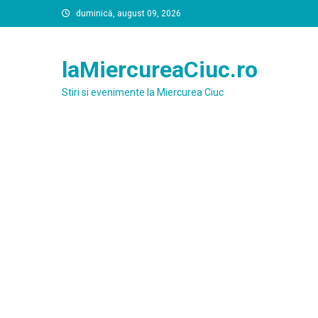
Skip
duminică, august 09, 2026
to
content
laMiercureaCiuc.ro
Stiri si evenimente la Miercurea Ciuc