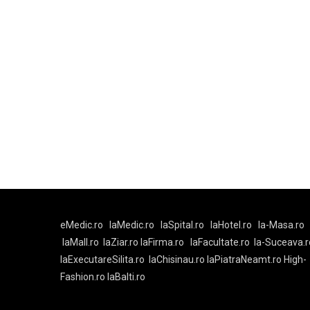
eMedic.ro
laMedic.ro
laSpital.ro
laHotel.ro
la-Masa.ro
laMall.ro
laZiar.ro
laFirma.ro
laFacultate.ro
la-Suceava.r
laExecutareSilita.ro
laChisinau.ro
laPiatraNeamt.ro
High-
Fashion.ro
laBalti.ro