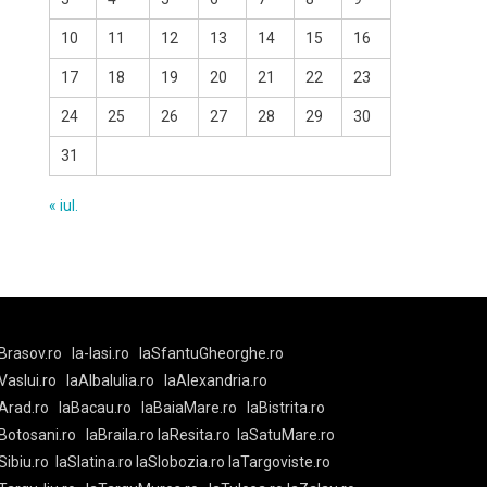
10
11
12
13
14
15
16
17
18
19
20
21
22
23
24
25
26
27
28
29
30
31
« iul.
Brasov.ro
la-Iasi.ro
laSfantuGheorghe.ro
aVaslui.ro
laAlbaIulia.ro
laAlexandria.ro
Arad.ro
laBacau.ro
laBaiaMare.ro
laBistrita.ro
Botosani.ro
laBraila.ro
laResita.ro
laSatuMare.ro
Sibiu.ro
laSlatina.ro
laSlobozia.ro
laTargoviste.ro