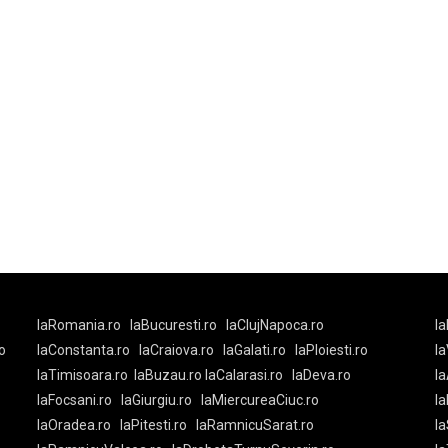
laRomania.ro
laBucuresti.ro
laClujNapoca.ro
la
o
laConstanta.ro
laCraiova.ro
laGalati.ro
laPloiesti.ro
l
laTimisoara.ro
laBuzau.ro
laCalarasi.ro
laDeva.ro
la
laFocsani.ro
laGiurgiu.ro
laMiercureaCiuc.ro
la
laOradea.ro
laPitesti.ro
laRamnicuSarat.ro
la