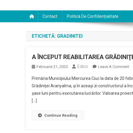
Contact
Politică De Confidențialitate
ETICHETĂ:
GRADINITEI
A ÎNCEPUT REABILITAREA GRĂDINI
Editor
O
Februarie 21, 2020
Leave A Comment
A
Primăria Municipiului Miercurea Ciuc la data de 20 febr
Î
Grădiniţei Aranyalma, şi în aceaşi zi constructorul a în
RE
şase luni pentru executarea lucrărilor. Valoarea proiect
GR
[…]
A
Continue Reading