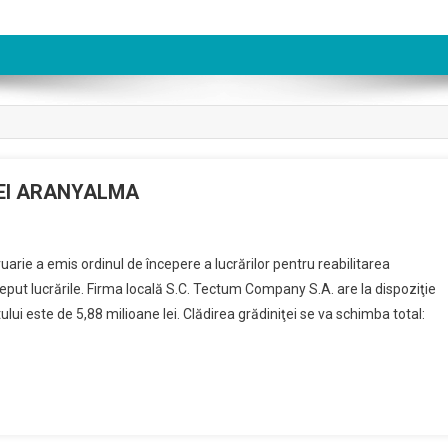
ŢEI ARANYALMA
n
uarie a emis ordinul de începere a lucrărilor pentru reabilitarea
NCEPUT
ceput lucrările. Firma locală S.C. Tectum Company S.A. are la dispoziţie
ABILITAREA
ului este de 5,88 milioane lei. Clădirea grădiniţei se va schimba total:
ĂDINIŢEI
RANYALMA