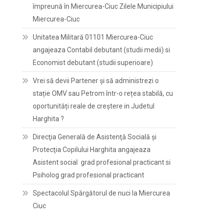
împreună în Miercurea-Ciuc Zilele Municipiului
Miercurea-Ciuc
Unitatea Militară 01101 Miercurea-Ciuc
angajeaza Contabil debutant (studii medii) si
Economist debutant (studii superioare)
Vrei să devii Partener și să administrezi o
stație OMV sau Petrom într-o rețea stabilă, cu
oportunități reale de creștere in Judetul
Harghita ?
Direcţia Generală de Asistenţă Socială şi
Protecţia Copilului Harghita angajeaza
Asistent social grad profesional practicant si
Psiholog grad profesional practicant
Spectacolul Spărgătorul de nuci la Miercurea
Ciuc