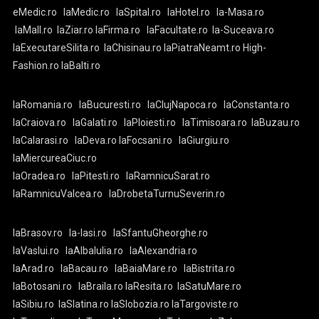
eMedic.ro
laMedic.ro
laSpital.ro
laHotel.ro
la-Masa.ro
laMall.ro
laZiar.ro
laFirma.ro
laFacultate.ro
la-Suceava.ro
laExecutareSilita.ro
laChisinau.ro
laPiatraNeamt.ro
High-
Fashion.ro
laBalti.ro
laRomania.ro
laBucuresti.ro
laClujNapoca.ro
laConstanta.ro
laCraiova.ro
laGalati.ro
laPloiesti.ro
laTimisoara.ro
laBuzau.ro
laCalarasi.ro
laDeva.ro
laFocsani.ro
laGiurgiu.ro
laMiercureaCiuc.ro
laOradea.ro
laPitesti.ro
laRamnicuSarat.ro
laRamnicuValcea.ro
laDrobetaTurnuSeverin.ro
laBrasov.ro
la-Iasi.ro
laSfantuGheorghe.ro
laVaslui.ro
laAlbaIulia.ro
laAlexandria.ro
laArad.ro
laBacau.ro
laBaiaMare.ro
laBistrita.ro
laBotosani.ro
laBraila.ro
laResita.ro
laSatuMare.ro
laSibiu.ro
laSlatina.ro
laSlobozia.ro
laTargoviste.ro