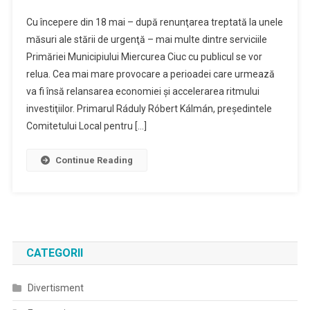
Cea
Cu începere din 18 mai – după renunţarea treptată la unele
Mai
măsuri ale stării de urgenţă – mai multe dintre serviciile
Importanta
Primăriei Municipiului Miercurea Ciuc cu publicul se vor
Provocare
relua. Cea mai mare provocare a perioadei care urmează
:
Relansarea
va fi însă relansarea economiei şi accelerarea ritmului
Economica
investiţiilor. Primarul Ráduly Róbert Kálmán, preşedintele
Comitetului Local pentru […]
Continue Reading
CATEGORII
Divertisment