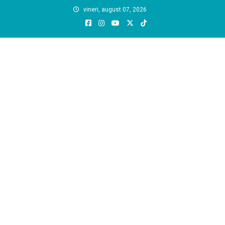
Skip
vineri, august 07, 2026
to
content