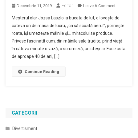
Editor
On
Decembrie 11, 2019
Leave A Comment
Corund
Meșterul olar Jozsa Laszlo ia bucata de lut, o lovește de
–
câteva ori de masa de lucru, „ca să scoată aerul”, pornește
Comuna
roata, își umezește mâinile și… miracolul se produce.
Meșterilor
Privesc fascinată cum, din mâinile sale trudite, prind viață
Olari
Tradiționali
în câteva minute o vază, o scrumieră, un sfeșnic. Face asta
Și
de aproape 40 de ani, […]
A
Singurului
Continue Reading
Muzeu
De
Aragonit
Din
Țară
CATEGORII
Divertisment