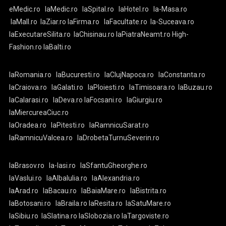
eMedic.ro
laMedic.ro
laSpital.ro
laHotel.ro
la-Masa.ro
laMall.ro
laZiar.ro
laFirma.ro
laFacultate.ro
la-Suceava.ro
laExecutareSilita.ro
laChisinau.ro
laPiatraNeamt.ro
High-
Fashion.ro
laBalti.ro
laRomania.ro
laBucuresti.ro
laClujNapoca.ro
laConstanta.ro
laCraiova.ro
laGalati.ro
laPloiesti.ro
laTimisoara.ro
laBuzau.ro
laCalarasi.ro
laDeva.ro
laFocsani.ro
laGiurgiu.ro
laMiercureaCiuc.ro
laOradea.ro
laPitesti.ro
laRamnicuSarat.ro
laRamnicuValcea.ro
laDrobetaTurnuSeverin.ro
laBrasov.ro
la-Iasi.ro
laSfantuGheorghe.ro
laVaslui.ro
laAlbaIulia.ro
laAlexandria.ro
laArad.ro
laBacau.ro
laBaiaMare.ro
laBistrita.ro
laBotosani.ro
laBraila.ro
laResita.ro
laSatuMare.ro
laSibiu.ro
laSlatina.ro
laSlobozia.ro
laTargoviste.ro