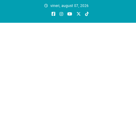
Skip
vineri, august 07, 2026
to
content