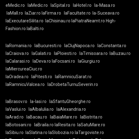
eMedic.ro
laMedic.ro
laSpital.ro
laHotel.ro
la-Masa.ro
laMall.ro
laZiar.ro
laFirma.ro
laFacultate.ro
la-Suceava.ro
laExecutareSilita.ro
laChisinau.ro
laPiatraNeamt.ro
High-
Fashion.ro
laBalti.ro
laRomania.ro
laBucuresti.ro
laClujNapoca.ro
laConstanta.ro
laCraiova.ro
laGalati.ro
laPloiesti.ro
laTimisoara.ro
laBuzau.ro
laCalarasi.ro
laDeva.ro
laFocsani.ro
laGiurgiu.ro
laMiercureaCiuc.ro
laOradea.ro
laPitesti.ro
laRamnicuSarat.ro
laRamnicuValcea.ro
laDrobetaTurnuSeverin.ro
laBrasov.ro
la-Iasi.ro
laSfantuGheorghe.ro
laVaslui.ro
laAlbaIulia.ro
laAlexandria.ro
laArad.ro
laBacau.ro
laBaiaMare.ro
laBistrita.ro
laBotosani.ro
laBraila.ro
laResita.ro
laSatuMare.ro
laSibiu.ro
laSlatina.ro
laSlobozia.ro
laTargoviste.ro