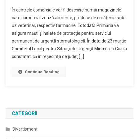
Inchidere
În centrele comerciale vor fi deschise numai magazinele
Partiala
care comercializează alimente, produse de curăţenie şi de
La
uz veterinar, respectiv farmaciile. Totodată Primăria va
Doua
asigura măşti şi halate de protecţie pentru serviciul
Centre
Comerciale
permanent de urgenţă stomatologică. În data de 23 martie
Comitetul Local pentru Situaţii de Urgenţă Miercurea Ciuc a
constatat, că în reşedinţa de judeţ […]
Continue Reading
CATEGORII
Divertisment