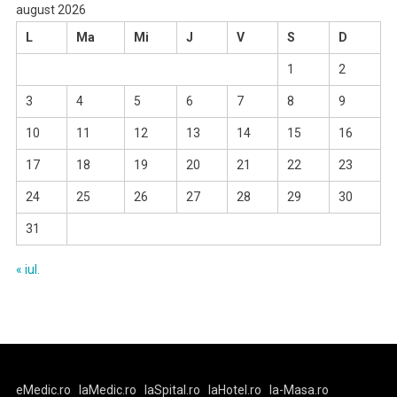
august 2026
L
Ma
Mi
J
V
S
D
1
2
3
4
5
6
7
8
9
10
11
12
13
14
15
16
17
18
19
20
21
22
23
24
25
26
27
28
29
30
31
« iul.
eMedic.ro
laMedic.ro
laSpital.ro
laHotel.ro
la-Masa.ro