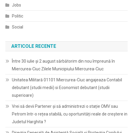
Jobs
Politic
Social
ARTICOLE RECENTE
Între 30 iulie și 2 august sărbătorim din nou împreună în
Miercurea-Ciuc Zilele Municipiului Miercurea-Ciuc
Unitatea Militară 01101 Miercurea-Ciuc angajeaza Contabil
debutant (studii medii) si Economist debutant (studii
superioare)
Vrei să devii Partener și să administrezi o stație OMV sau
Petrom într-o rețea stabilă, cu oportunități reale de creștere in
Judetul Harghita ?
Direcţia Generală de Asistenţă Socială şi Protecţia Copilului