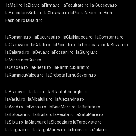
laMall.ro
laZiar.ro
laFirma.ro
laFacultate.ro
la-Suceava.ro
laExecutareSilita.ro
laChisinau.ro
laPiatraNeamt.ro
High-
Fashion.ro
laBalti.ro
laRomania.ro
laBucuresti.ro
laClujNapoca.ro
laConstanta.ro
laCraiova.ro
laGalati.ro
laPloiesti.ro
laTimisoara.ro
laBuzau.ro
laCalarasi.ro
laDeva.ro
laFocsani.ro
laGiurgiu.ro
laMiercureaCiuc.ro
laOradea.ro
laPitesti.ro
laRamnicuSarat.ro
laRamnicuValcea.ro
laDrobetaTurnuSeverin.ro
laBrasov.ro
la-Iasi.ro
laSfantuGheorghe.ro
laVaslui.ro
laAlbaIulia.ro
laAlexandria.ro
laArad.ro
laBacau.ro
laBaiaMare.ro
laBistrita.ro
laBotosani.ro
laBraila.ro
laResita.ro
laSatuMare.ro
laSibiu.ro
laSlatina.ro
laSlobozia.ro
laTargoviste.ro
laTarguJiu.ro
laTarguMures.ro
laTulcea.ro
laZalau.ro