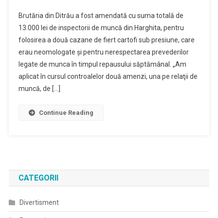
Brutăria
Brutăria din Ditrău a fost amendată cu suma totală de
Din
13.000 lei de inspectorii de muncă din Harghita, pentru
Ditrău,
folosirea a două cazane de fiert cartofi sub presiune, care
Amendată
erau neomologate şi pentru nerespectarea prevederilor
Cu
Suma
legate de munca în timpul repausului săptămânal. „Am
Totală
aplicat în cursul controalelor două amenzi, una pe relaţii de
De
muncă, de […]
13.000
Lei
Continue Reading
De
Inspectorii
ITM
CATEGORII
Divertisment