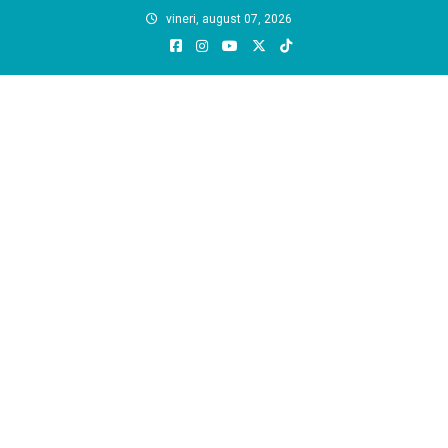
Skip
vineri, august 07, 2026
to
content