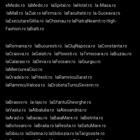
eMedic.ro
laMedic.ro
laSpital.ro
laHotel.ro
la-Masa.ro
laMall.ro
laZiar.ro
laFirma.ro
laFacultate.ro
la-Suceava.ro
laExecutareSilita.ro
laChisinau.ro
laPiatraNeamt.ro
High-
Fashion.ro
laBalti.ro
laRomania.ro
laBucuresti.ro
laClujNapoca.ro
laConstanta.ro
laCraiova.ro
laGalati.ro
laPloiesti.ro
laTimisoara.ro
laBuzau.ro
laCalarasi.ro
laDeva.ro
laFocsani.ro
laGiurgiu.ro
laMiercureaCiuc.ro
laOradea.ro
laPitesti.ro
laRamnicuSarat.ro
laRamnicuValcea.ro
laDrobetaTurnuSeverin.ro
laBrasov.ro
la-Iasi.ro
laSfantuGheorghe.ro
laVaslui.ro
laAlbaIulia.ro
laAlexandria.ro
laArad.ro
laBacau.ro
laBaiaMare.ro
laBistrita.ro
laBotosani.ro
laBraila.ro
laResita.ro
laSatuMare.ro
laSibiu.ro
laSlatina.ro
laSlobozia.ro
laTargoviste.ro