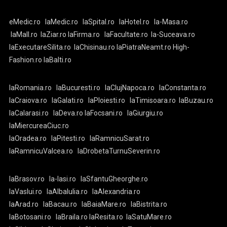
eMedic.ro
laMedic.ro
laSpital.ro
laHotel.ro
la-Masa.ro
laMall.ro
laZiar.ro
laFirma.ro
laFacultate.ro
la-Suceava.ro
laExecutareSilita.ro
laChisinau.ro
laPiatraNeamt.ro
High-
Fashion.ro
laBalti.ro
laRomania.ro
laBucuresti.ro
laClujNapoca.ro
laConstanta.ro
laCraiova.ro
laGalati.ro
laPloiesti.ro
laTimisoara.ro
laBuzau.ro
laCalarasi.ro
laDeva.ro
laFocsani.ro
laGiurgiu.ro
laMiercureaCiuc.ro
laOradea.ro
laPitesti.ro
laRamnicuSarat.ro
laRamnicuValcea.ro
laDrobetaTurnuSeverin.ro
laBrasov.ro
la-Iasi.ro
laSfantuGheorghe.ro
laVaslui.ro
laAlbaIulia.ro
laAlexandria.ro
laArad.ro
laBacau.ro
laBaiaMare.ro
laBistrita.ro
laBotosani.ro
laBraila.ro
laResita.ro
laSatuMare.ro