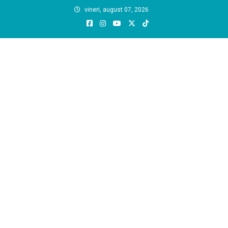
Skip
vineri, august 07, 2026
to
content