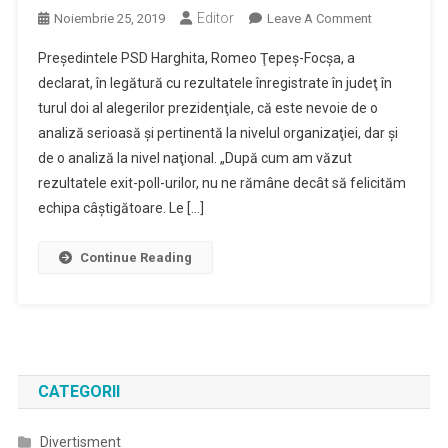
Editor
On
Noiembrie 25, 2019
Leave A Comment
Romeo
Preşedintele PSD Harghita, Romeo Ţepeş-Focşa, a
Ţepeş-
declarat, în legătură cu rezultatele înregistrate în judeţ în
Focşa
turul doi al alegerilor prezidenţiale, că este nevoie de o
(PSD),
analiză serioasă şi pertinentă la nivelul organizaţiei, dar şi
Despre
Rezultatele
de o analiză la nivel naţional. „După cum am văzut
Din
rezultatele exit-poll-urilor, nu ne rămâne decât să felicităm
Judeţ:
echipa câştigătoare. Le […]
Trebuie
Să
Continue Reading
Facem
O
Analiză
Serioasă
Şi
Pertinentă
CATEGORII
Divertisment