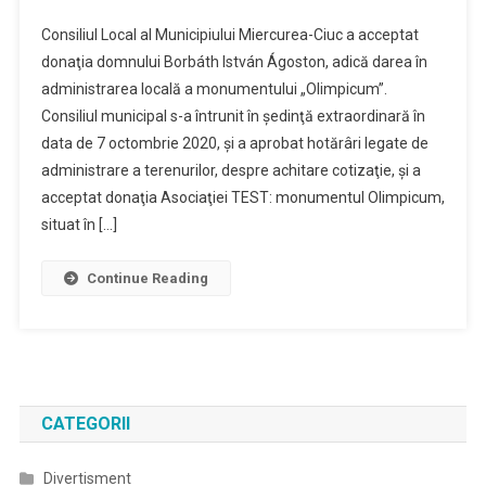
Monumentul
Consiliul Local al Municipiului Miercurea-Ciuc a acceptat
„Olimpicum”
donaţia domnului Borbáth István Ágoston, adică darea în
In
administrarea locală a monumentului „Olimpicum”.
Administrarea
Consiliul municipal s-a întrunit în şedinţă extraordinară în
Municipalitatii
data de 7 octombrie 2020, şi a aprobat hotărâri legate de
administrare a terenurilor, despre achitare cotizaţie, şi a
acceptat donaţia Asociaţiei TEST: monumentul Olimpicum,
situat în […]
Continue Reading
CATEGORII
Divertisment