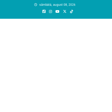
Skip
sâmbătă, august 08, 2026
to
content