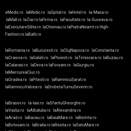
eMedic.ro
laMedic.ro
laSpital.ro
laHotel.ro
la-Masa.ro
laMall.ro
laZiar.ro
laFirma.ro
laFacultate.ro
la-Suceava.ro
laExecutareSilita.ro
laChisinau.ro
laPiatraNeamt.ro
High-
Fashion.ro
laBalti.ro
laRomania.ro
laBucuresti.ro
laClujNapoca.ro
laConstanta.ro
laCraiova.ro
laGalati.ro
laPloiesti.ro
laTimisoara.ro
laBuzau.ro
laCalarasi.ro
laDeva.ro
laFocsani.ro
laGiurgiu.ro
laMiercureaCiuc.ro
laOradea.ro
laPitesti.ro
laRamnicuSarat.ro
laRamnicuValcea.ro
laDrobetaTurnuSeverin.ro
laBrasov.ro
la-Iasi.ro
laSfantuGheorghe.ro
laVaslui.ro
laAlbaIulia.ro
laAlexandria.ro
laArad.ro
laBacau.ro
laBaiaMare.ro
laBistrita.ro
laBotosani.ro
laBraila.ro
laResita.ro
laSatuMare.ro