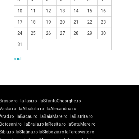
10
11
12
13
14
15
16
17
18
19
20
21
22
23
24
25
26
27
28
29
30
31
« iul.
Brasov.ro
la-Iasi.ro
laSfantuGheorghe.ro
aVaslui.ro
laAlbaIulia.ro
laAlexandria.ro
Arad.ro
laBacau.ro
laBaiaMare.ro
laBistrita.ro
Botosani.ro
laBraila.ro
laResita.ro
laSatuMare.ro
Sibiu.ro
laSlatina.ro
laSlobozia.ro
laTargoviste.ro