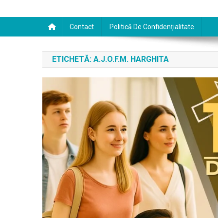
Contact
Politică De Confidențialitate
ETICHETĂ:
A.J.O.F.M. HARGHITA