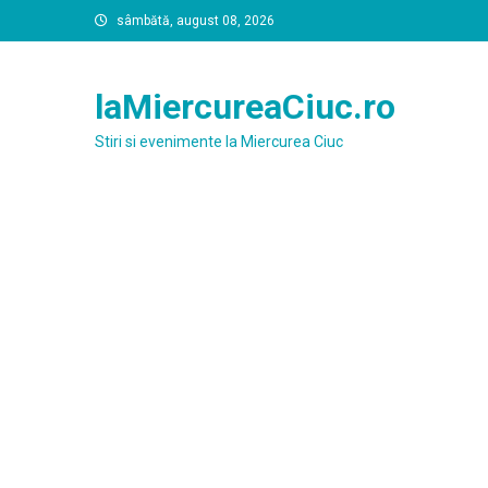
Skip
sâmbătă, august 08, 2026
to
content
laMiercureaCiuc.ro
Stiri si evenimente la Miercurea Ciuc