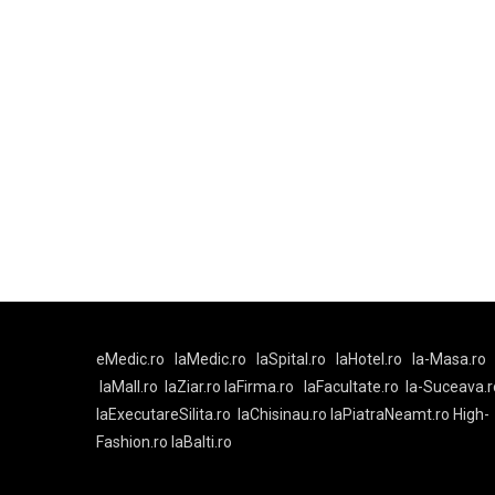
eMedic.ro
laMedic.ro
laSpital.ro
laHotel.ro
la-Masa.ro
laMall.ro
laZiar.ro
laFirma.ro
laFacultate.ro
la-Suceava.r
laExecutareSilita.ro
laChisinau.ro
laPiatraNeamt.ro
High-
Fashion.ro
laBalti.ro