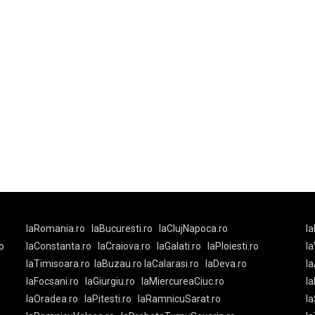
laRomania.ro
laBucuresti.ro
laClujNapoca.ro
la
o
laConstanta.ro
laCraiova.ro
laGalati.ro
laPloiesti.ro
l
laTimisoara.ro
laBuzau.ro
laCalarasi.ro
laDeva.ro
la
laFocsani.ro
laGiurgiu.ro
laMiercureaCiuc.ro
la
laOradea.ro
laPitesti.ro
laRamnicuSarat.ro
la