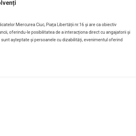
lvenți
atelor Miercurea Ciuc, Piața Libertății nr.16 și are ca obiectiv
cii, oferindu-le posibilitatea de a interacționa direct cu angajatorii și
 sunt așteptate și persoanele cu dizabilități, evenimentul oferind