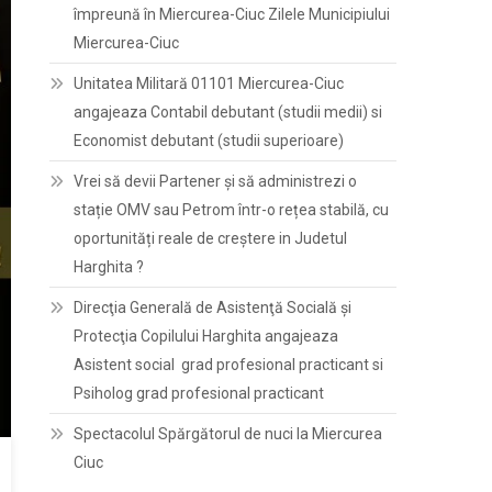
împreună în Miercurea-Ciuc Zilele Municipiului
Miercurea-Ciuc
Unitatea Militară 01101 Miercurea-Ciuc
angajeaza Contabil debutant (studii medii) si
Economist debutant (studii superioare)
Vrei să devii Partener și să administrezi o
stație OMV sau Petrom într-o rețea stabilă, cu
oportunități reale de creștere in Judetul
Harghita ?
Direcţia Generală de Asistenţă Socială şi
Protecţia Copilului Harghita angajeaza
Asistent social grad profesional practicant si
Psiholog grad profesional practicant
Spectacolul Spărgătorul de nuci la Miercurea
Ciuc